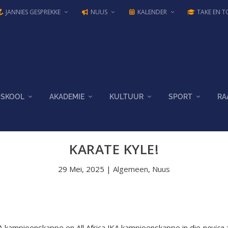
JANNIES GESPREKKE
NUUS
KALENDER
TAKE EN T
SKOOL
AKADEMIE
KULTUUR
SPORT
RA
KARATE KYLE!
29 Mei, 2025
|
Algemeen
,
Nuus
KA kampioenskappe en All Africa JKA kampioenskappe in die
novice
a