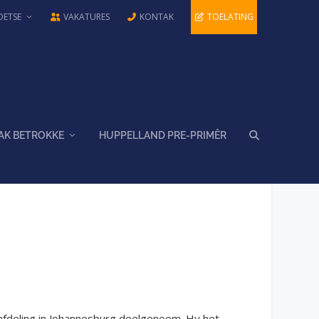
OETSE
VAKATURES
KONTAK
TOELATING
AK BETROKKE
HUPPELLAND PRE-PRIMÊR
fdeling in Johannesburg deelgeneem. Hy het