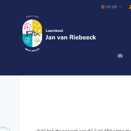
MY·JVR
Kyle het die naweek aan die Suid Afrikaanse J