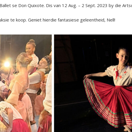
 Ballet se Don Quixote. Dis van 12 Aug. – 2 Sept. 2023 by die Arts
ksie te koop. Geniet hierdie fantasiese geleentheid, Nell!