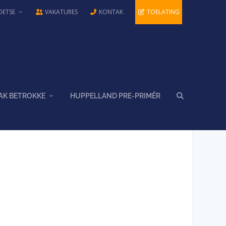
OETSE
VAKATURES
KONTAK
TOELATING
AK BETROKKE
HUPPELLAND PRE-PRIMÊR