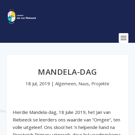
MANDELA-DAG
18 Jul, 2019
|
Algemeen
,
Nuus
,
Projekte
Hierdie Mandela-dag, 18 Julie 2019, het Jan van
Riebeeck se leerders ons waarde van “Omgee”, ten
volle uitgeleef. Ons skool het ‘n helpende hand na
Prestwich Primary uitgereik, deur hul voedingskema