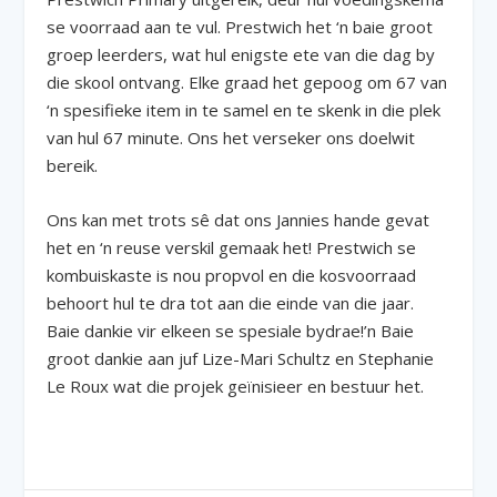
se voorraad aan te vul. Prestwich het ‘n baie groot
groep leerders, wat hul enigste ete van die dag by
die skool ontvang. Elke graad het gepoog om 67 van
‘n spesifieke item in te samel en te skenk in die plek
van hul 67 minute. Ons het verseker ons doelwit
bereik.
Ons kan met trots sê dat ons Jannies hande gevat
het en ‘n reuse verskil gemaak het! Prestwich se
kombuiskaste is nou propvol en die kosvoorraad
behoort hul te dra tot aan die einde van die jaar.
Baie dankie vir elkeen se spesiale bydrae!’n Baie
groot dankie aan juf Lize-Mari Schultz en Stephanie
Le Roux wat die projek geïnisieer en bestuur het.