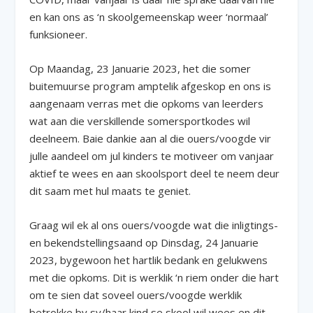
en kan ons as ‘n skoolgemeenskap weer ‘normaal’
funksioneer.
Op Maandag, 23 Januarie 2023, het die somer
buitemuurse program amptelik afgeskop en ons is
aangenaam verras met die opkoms van leerders
wat aan die verskillende somersportkodes wil
deelneem. Baie dankie aan al die ouers/voogde vir
julle aandeel om jul kinders te motiveer om vanjaar
aktief te wees en aan skoolsport deel te neem deur
dit saam met hul maats te geniet.
Graag wil ek al ons ouers/voogde wat die inligtings-
en bekendstellingsaand op Dinsdag, 24 Januarie
2023, bygewoon het hartlik bedank en gelukwens
met die opkoms. Dit is werklik ‘n riem onder die hart
om te sien dat soveel ouers/voogde werklik
betrokke by sy/haar kind se skool wil wees en dit