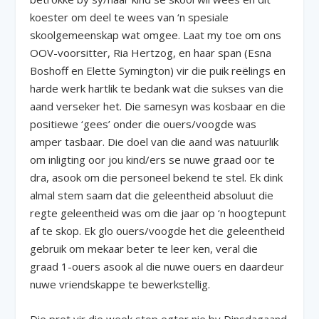
koester om deel te wees van ‘n spesiale
skoolgemeenskap wat omgee. Laat my toe om ons
OOV-voorsitter, Ria Hertzog, en haar span (Esna
Boshoff en Elette Symington) vir die puik reëlings en
harde werk hartlik te bedank wat die sukses van die
aand verseker het. Die samesyn was kosbaar en die
positiewe ‘gees’ onder die ouers/voogde was
amper tasbaar. Die doel van die aand was natuurlik
om inligting oor jou kind/ers se nuwe graad oor te
dra, asook om die personeel bekend te stel. Ek dink
almal stem saam dat die geleentheid absoluut die
regte geleentheid was om die jaar op ‘n hoogtepunt
af te skop. Ek glo ouers/voogde het die geleentheid
gebruik om mekaar beter te leer ken, veral die
graad 1-ouers asook al die nuwe ouers en daardeur
nuwe vriendskappe te bewerkstellig.