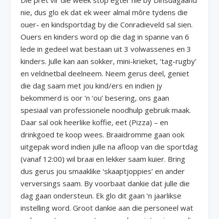
Die pret vir die week stop egter nie by Dinsdagaand
nie, dus glo ek dat ek weer almal môre tydens die
ouer- en kindsportdag by die Conradieveld sal sien.
Ouers en kinders word op die dag in spanne van 6
lede in gedeel wat bestaan uit 3 volwassenes en 3
kinders. Julle kan aan sokker, mini-krieket, ‘tag-rugby’
en veldnetbal deelneem. Neem gerus deel, geniet
die dag saam met jou kind/ers en indien jy
bekommerd is oor ‘n ‘ou’ besering, ons gaan
spesiaal van professionele noodhulp gebruik maak.
Daar sal ook heerlike koffie, eet (Pizza) – en
drinkgoed te koop wees. Braaidromme gaan ook
uitgepak word indien julle na afloop van die sportdag
(vanaf 12:00) wil braai en lekker saam kuier. Bring
dus gerus jou smaaklike ‘skaaptjoppies’ en ander
verversings saam. By voorbaat dankie dat julle die
dag gaan ondersteun. Ek glo dit gaan ‘n jaarlikse
instelling word. Groot dankie aan die personeel wat