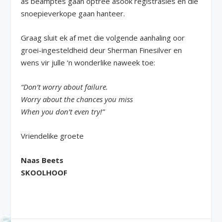
as beamptes gaan optree asook registrasies en die
snoepieverkope gaan hanteer.
Graag sluit ek af met die volgende aanhaling oor
groei-ingesteldheid deur Sherman Finesilver en
wens vir julle ‘n wonderlike naweek toe:
“Don’t worry about failure.
Worry about the chances you miss
When you don’t even try!”
Vriendelike groete
Naas Beets
SKOOLHOOF