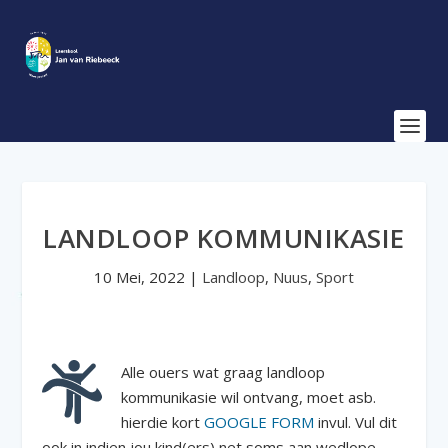
LANDLOOP KOMMUNIKASIE
10 Mei, 2022
|
Landloop
,
Nuus
,
Sport
Alle ouers wat graag landloop
kommunikasie wil ontvang, moet asb.
hierdie kort
GOOGLE FORM
invul. Vul dit
ook in indien jou kind(ers) net soms aan wedlope