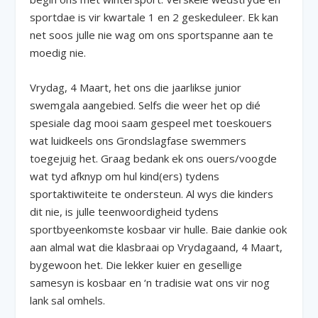
sportdae is vir kwartale 1 en 2 geskeduleer. Ek kan
net soos julle nie wag om ons sportspanne aan te
moedig nie.
Vrydag, 4 Maart, het ons die jaarlikse junior
swemgala aangebied. Selfs die weer het op dié
spesiale dag mooi saam gespeel met toeskouers
wat luidkeels ons Grondslagfase swemmers
toegejuig het. Graag bedank ek ons ouers/voogde
wat tyd afknyp om hul kind(ers) tydens
sportaktiwiteite te ondersteun. Al wys die kinders
dit nie, is julle teenwoordigheid tydens
sportbyeenkomste kosbaar vir hulle. Baie dankie ook
aan almal wat die klasbraai op Vrydagaand, 4 Maart,
bygewoon het. Die lekker kuier en gesellige
samesyn is kosbaar en ‘n tradisie wat ons vir nog
lank sal omhels.