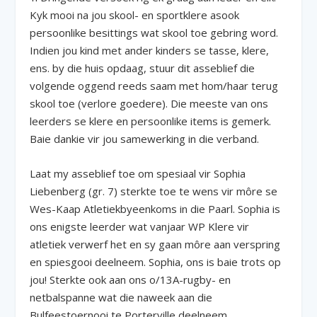
Kyk mooi na jou skool- en sportklere asook
persoonlike besittings wat skool toe gebring word.
Indien jou kind met ander kinders se tasse, klere,
ens. by die huis opdaag, stuur dit asseblief die
volgende oggend reeds saam met hom/haar terug
skool toe (verlore goedere). Die meeste van ons
leerders se klere en persoonlike items is gemerk.
Baie dankie vir jou samewerking in die verband.
Laat my asseblief toe om spesiaal vir Sophia
Liebenberg (gr. 7) sterkte toe te wens vir môre se
Wes-Kaap Atletiekbyeenkoms in die Paarl. Sophia is
ons enigste leerder wat vanjaar WP Klere vir
atletiek verwerf het en sy gaan môre aan verspring
en spiesgooi deelneem. Sophia, ons is baie trots op
jou! Sterkte ook aan ons o/13A-rugby- en
netbalspanne wat die naweek aan die
Bulfeestoernooi te Porterville deelneem.