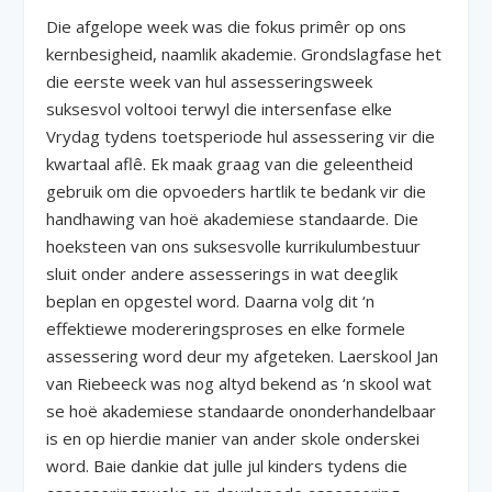
Die afgelope week was die fokus primêr op ons
kernbesigheid, naamlik akademie. Grondslagfase het
die eerste week van hul assesseringsweek
suksesvol voltooi terwyl die intersenfase elke
Vrydag tydens toetsperiode hul assessering vir die
kwartaal aflê. Ek maak graag van die geleentheid
gebruik om die opvoeders hartlik te bedank vir die
handhawing van hoë akademiese standaarde. Die
hoeksteen van ons suksesvolle kurrikulumbestuur
sluit onder andere assesserings in wat deeglik
beplan en opgestel word. Daarna volg dit ‘n
effektiewe modereringsproses en elke formele
assessering word deur my afgeteken. Laerskool Jan
van Riebeeck was nog altyd bekend as ‘n skool wat
se hoë akademiese standaarde ononderhandelbaar
is en op hierdie manier van ander skole onderskei
word. Baie dankie dat julle jul kinders tydens die