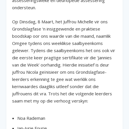
assesseringsweke en deurlopede assessering
ondersteun.
Op Dinsdag, 8 Maart, het Juffrou Michelle vir ons
Grondslagfase ‘n insiggewende en praktiese
boodskap oor ons waarde van die maand, naamlik
Omgee tydens ons weeklikse saalbyeenkoms
gelewer. Tydens die saalbyeenkoms het ons ook vir
die eerste keer pragtige sertifikate vir die ‘Jannies
van die Week’ oorhandig. Hierdie inisiatief is deur
juffrou Nicola geïnisieer om ons Grondslagfase-
leerders erkenning te gee wat werklik ons
kernwaardes daagliks uitleef sonder dat die
juffrouens dit vra. Trots het die volgende leerders
saam met my op die verhoog verskyn:
Noa Rademan
Jan-Jurie Fourie