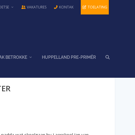
OETSE
VAKATURES
KONTAK
TOELATING
AK BETROKKE
HUPPELLAND PRE-PRIMÊR
TER
 ‘n padda wat skoolgaan by Laerskool Jan van