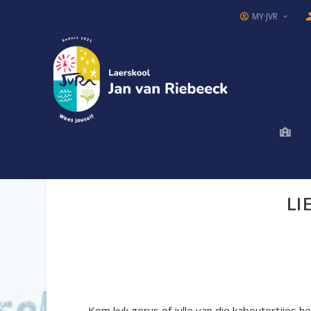
MY·JVR
LI
Kom kyk gerus of julle van die kaboutertjies he