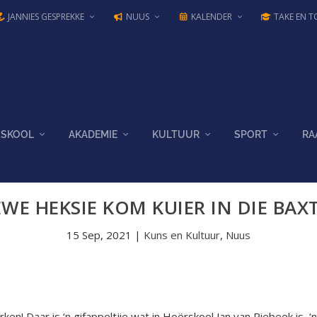
JANNIES GESPREKKE
NUUS
KALENDER
TAKE EN T
SKOOL
AKADEMIE
KULTUUR
SPORT
RA
EWE HEKSIE KOM KUIER IN DIE BAX
15 Sep, 2021
|
Kuns en Kultuur
,
Nuus
rken! Daar is ‘n gifappeltjie wat in Hoërskool Jan van Riebeek is,