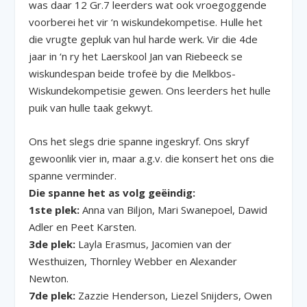
was daar 12 Gr.7 leerders wat ook vroegoggende
voorberei het vir ‘n wiskundekompetise. Hulle het
die vrugte gepluk van hul harde werk. Vir die 4de
jaar in ‘n ry het Laerskool Jan van Riebeeck se
wiskundespan beide trofeë by die Melkbos-
Wiskundekompetisie gewen. Ons leerders het hulle
puik van hulle taak gekwyt.
Ons het slegs drie spanne ingeskryf. Ons skryf
gewoonlik vier in, maar a.g.v. die konsert het ons die
spanne verminder.
Die spanne het as volg geëindig:
1ste plek:
Anna van Biljon, Mari Swanepoel, Dawid
Adler en Peet Karsten.
3de plek:
Layla Erasmus, Jacomien van der
Westhuizen, Thornley Webber en Alexander
Newton.
7de plek:
Zazzie Henderson, Liezel Snijders, Owen