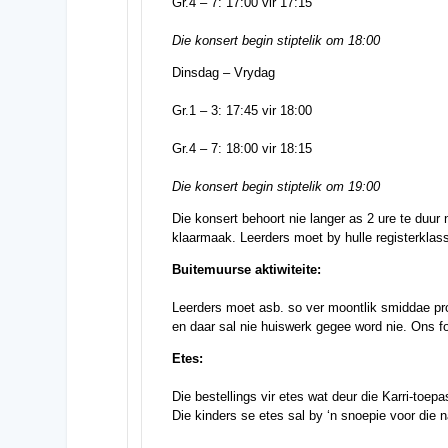
Gr.4 – 7: 17:00 vir 17:15
Die konsert begin stiptelik om 18:00
Dinsdag – Vrydag
Gr.1 – 3: 17:45 vir 18:00
Gr.4 – 7: 18:00 vir 18:15
Die konsert begin stiptelik om 19:00
Die konsert behoort nie langer as 2 ure te duur
klaarmaak. Leerders moet by hulle registerklass
Buitemuurse aktiwiteite:
Leerders moet asb. so ver moontlik smiddae pro
en daar sal nie huiswerk gegee word nie. Ons fo
Etes:
Die bestellings vir etes wat deur die Karri-toe
Die kinders se etes sal by ‘n snoepie voor die 