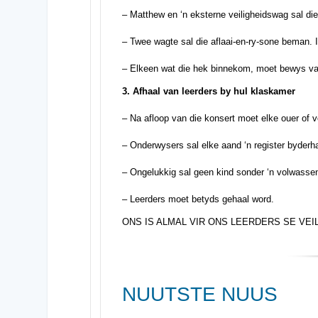
– Matthew en ‘n eksterne veiligheidswag sal di
– Twee wagte sal die aflaai-en-ry-sone beman. I
– Elkeen wat die hek binnekom, moet bewys van ‘
3. Afhaal van leerders by hul klaskamer
– Na afloop van die konsert moet elke ouer of v
– Onderwysers sal elke aand ‘n register byder
– Ongelukkig sal geen kind sonder ‘n volwassen
– Leerders moet betyds gehaal word.
ONS IS ALMAL VIR ONS LEERDERS SE VE
NUUTSTE NUUS