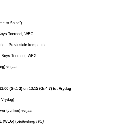
me to Shine”)
 Boys Toernooi, WEG
e – Provinsiale kompetisie
rl Boys Toernooi, WEG
g) verjaar
00 (Gr.1-3) en 13:15 (Gr.4-7) tot Vrydag
 Vrydag)
r (Juffrou) verjaar
1 (WEG) (
Stellenberg H/S)