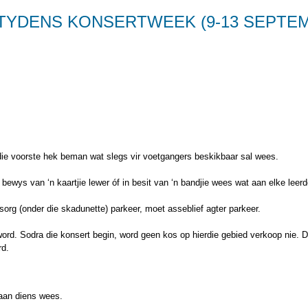
TYDENS KONSERTWEEK (9-13 SEPTEM
 die voorste hek beman wat slegs vir voetgangers beskikbaar sal wees.
ewys van ‘n kaartjie lewer óf in besit van ‘n bandjie wees wat aan elke leerde
org (onder die skadunette) parkeer, moet asseblief agter parkeer.
ord. Sodra die konsert begin, word geen kos op hierdie gebied verkoop nie. D
rd.
 aan diens wees.