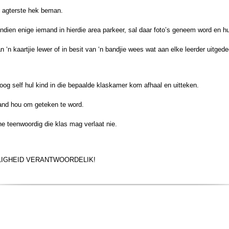
e agterste hek beman.
ndien enige iemand in hierdie area parkeer, sal daar foto’s geneem word en hu
n kaartjie lewer of in besit van ‘n bandjie wees wat aan elke leerder uitgedee
oog self hul kind in die bepaalde klaskamer kom afhaal en uitteken.
hand hou om geteken te word.
e teenwoordig die klas mag verlaat nie.
ILIGHEID VERANTWOORDELIK!