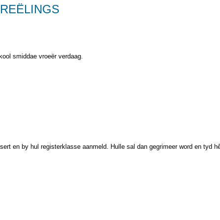
REËLINGS
skool smiddae vroeër verdaag.
rt en by hul registerklasse aanmeld. Hulle sal dan gegrimeer word en tyd hê 