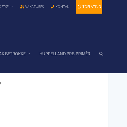
OETSE
VAKATURES
KONTAK
TOELATING
AK BETROKKE
HUPPELLAND PRE-PRIMÊR
9