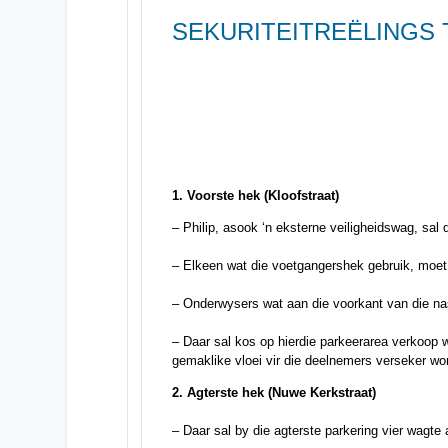
SEKURITEITREËLINGS 
1. Voorste hek (Kloofstraat)
– Philip, asook ‘n eksterne veiligheidswag, sal
– Elkeen wat die voetgangershek gebruik, moet b
– Onderwysers wat aan die voorkant van die nas
– Daar sal kos op hierdie parkeerarea verkoop w
gemaklike vloei vir die deelnemers verseker wo
2. Agterste hek (Nuwe Kerkstraat)
– Daar sal by die agterste parkering vier wagte