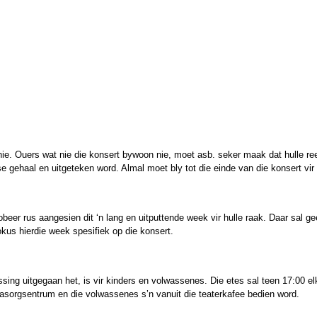
 nie. Ouers wat nie die konsert bywoon nie, moet asb. seker maak dat hulle re
e gehaal en uitgeteken word. Almal moet bly tot die einde van die konsert vir
beer rus aangesien dit ‘n lang en uitputtende week vir hulle raak. Daar sal 
kus hierdie week spesifiek op die konsert.
passing uitgegaan het, is vir kinders en volwassenes. Die etes sal teen 17:00
nasorgsentrum en die volwassenes s’n vanuit die teaterkafee bedien word.