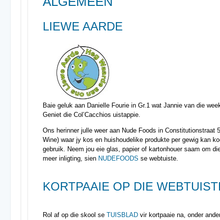
ALGEMEEN
LIEWE AARDE
Baie geluk aan Danielle Fourie in Gr.1 wat Jannie van die week
Geniet die Col’Cacchios uistappie.
Ons herinner julle weer aan Nude Foods in Constitutionstraat
Wine) waar jy kos en huishoudelike produkte per gewig kan ko
gebruik. Neem jou eie glas, papier of kartonhouer saam om die
meer inligting, sien
NUDEFOODS
se webtuiste.
KORTPAAIE OP DIE WEBTUIST
Rol af op die skool se
TUISBLAD
vir kortpaaie na, onder ande