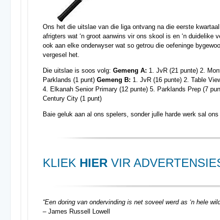
Ons het die uitslae van die liga ontvang na die eerste kwartaa
afrigters wat ‘n groot aanwins vir ons skool is en ‘n duidelike 
ook aan elke onderwyser wat so getrou die oefeninge bygewoo
vergesel het.
Die uitslae is soos volg:
Gemeng A:
1. JvR (21 punte) 2. Mont
Parklands (1 punt)
Gemeng B:
1. JvR (16 punte) 2. Table View
4. Elkanah Senior Primary (12 punte) 5. Parklands Prep (7 pun
Century City (1 punt)
Baie geluk aan al ons spelers, sonder julle harde werk sal ons 
KLIEK
HIER
VIR ADVERTENSIE
“Een doring van ondervinding is net soveel werd as ‘n hele wi
– James Russell Lowell