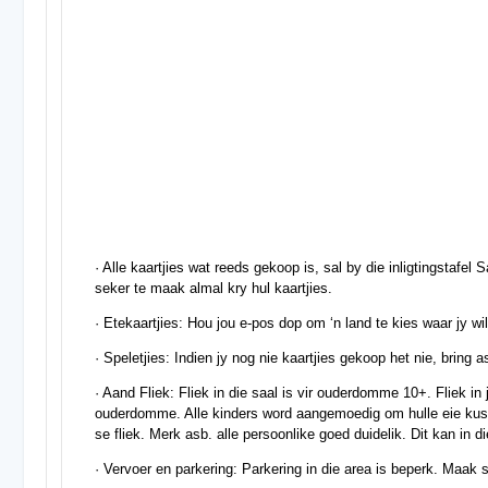
· Alle kaartjies wat reeds gekoop is, sal by die inligtingstafel
seker te maak almal kry hul kaartjies.
· Etekaartjies: Hou jou e-pos dop om ‘n land te kies waar jy wil
· Speletjies: Indien jy nog nie kaartjies gekoop het nie, brin
· Aand Fliek: Fliek in die saal is vir ouderdomme 10+. Fliek in j
ouderdomme. Alle kinders word aangemoedig om hulle eie kuss
se fliek. Merk asb. alle persoonlike goed duidelik. Dit kan in 
· Vervoer en parkering: Parkering in die area is beperk. Maak