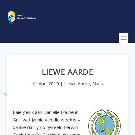
LIEWE AARDE
11 Apr, 2019
|
Liewe Aarde
,
Nuus
Baie geluk aan Danielle Fourie in
Gr.1 wat Jannie van die week is –
dankie dat jy so gereeld herwin.
Geniet die Col’Cacchios uistappie.