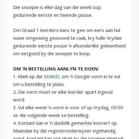
Die snoepie is elke dag van die week oop
gedurende eerste en tweede pouse.
Om Graad 1 leerders kans te gee om eers aan hul
nuwe omgewing gewoond te raak, kry hulle Vrydae
gedurende eerste pouse ‘n afsonderlike geleentheid
om eetgoed by die snoepie te koop.
OM ‘N BESTELLING AANLYN TE DOEN:
1. Kliek op die
SKAKEL
om ‘n Google vorm in te vul
om u bestelling te plaas.
2. Die vorm moet vir elke leerder apart ingevul
word.
3. Vul elke week ‘n vorm in voor of op Vrydag, 09:00
vir die volgende week se bestelling.
4. Kontant kan in ‘n duidelik gemerkte koevert op
Maandae by die registeronderwyser ingehandig
word. Kontant kan ook direk by die snoepie inbetaal