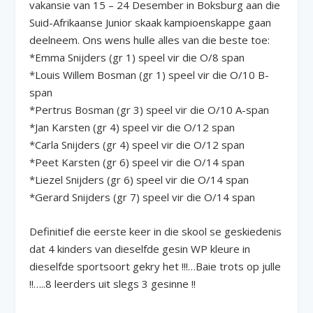
vakansie van 15 – 24 Desember in Boksburg aan die
Suid-Afrikaanse Junior skaak kampioenskappe gaan
deelneem. Ons wens hulle alles van die beste toe:
*Emma Snijders (gr 1) speel vir die O/8 span
*Louis Willem Bosman (gr 1) speel vir die O/10 B-
span
*Pertrus Bosman (gr 3) speel vir die O/10 A-span
*Jan Karsten (gr 4) speel vir die O/12 span
*Carla Snijders (gr 4) speel vir die O/12 span
*Peet Karsten (gr 6) speel vir die O/14 span
*Liezel Snijders (gr 6) speel vir die O/14 span
*Gerard Snijders (gr 7) speel vir die O/14 span
Definitief die eerste keer in die skool se geskiedenis
dat 4 kinders van dieselfde gesin WP kleure in
dieselfde sportsoort gekry het !!!…Baie trots op julle
!!…..8 leerders uit slegs 3 gesinne !!