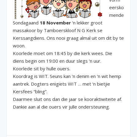
eersko
mende
Sondagaand
18 November
‘n lekker groot
massakoor by Tamboerskloof N G Kerk se
Kerssangdiens. Ons nooi graag almal uit om dit by te
woon.
Koorlede moet om 18:45 by die kerk wees. Die
diens begin om 19:00 en duur slegs ‘n uur.
Koorlede sit by hulle ouers.
Koordrag is WIT. Seuns kan ‘n denim en ‘n wit hemp
aantrek. Dogters enigiets WIT … met ‘n bietjie
Kersfees “bling”.
Daarmee sluit ons dan die jaar se kooraktiwiteite af.
Dankie aan al die ouers vir julle ondersteuning.