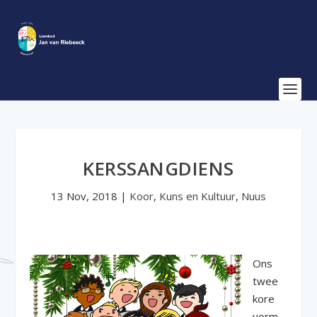
KERSSANGDIENS
13 Nov, 2018
|
Koor
,
Kuns en Kultuur
,
Nuus
Ons
twee
kore
vorm