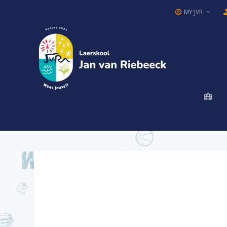
MY·JVR