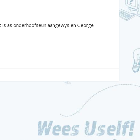
Toit is as onderhoofseun aangewys en George