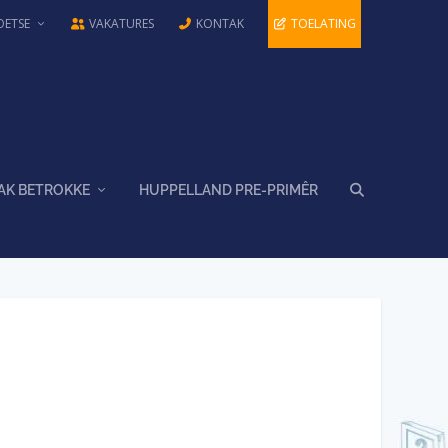
OETSE
VAKATURES
KONTAK
TOELATING
AK BETROKKE
HUPPELLAND PRE-PRIMÊR