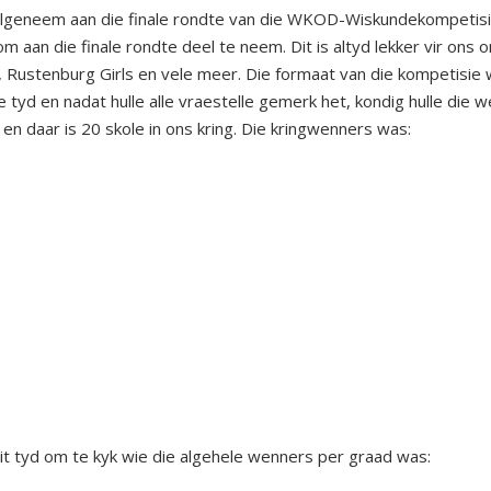
lgeneem aan die finale rondte van die WKOD-Wiskundekompetisie. 
om aan die finale rondte deel te neem. Dit is altyd lekker vir on
Rustenburg Girls en vele meer. Die formaat van die kompetisie w
de tyd en nadat hulle alle vraestelle gemerk het, kondig hulle die 
 7 en daar is 20 skole in ons kring. Die kringwenners was:
it tyd om te kyk wie die algehele wenners per graad was: