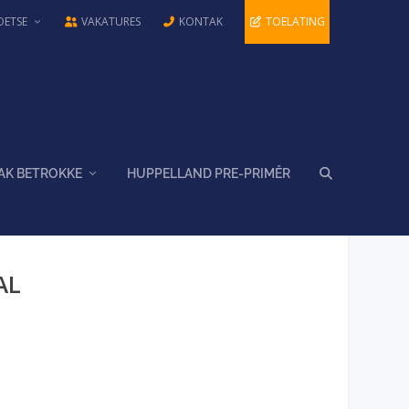
OETSE
VAKATURES
KONTAK
TOELATING
AK BETROKKE
HUPPELLAND PRE-PRIMÊR
AL