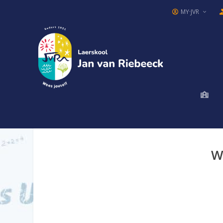
MY·JVR
W