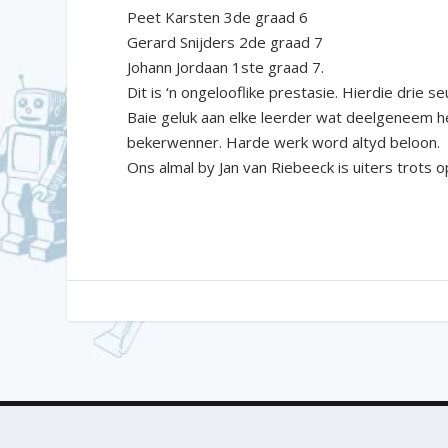
Peet Karsten 3de graad 6
Gerard Snijders 2de graad 7
Johann Jordaan 1ste graad 7.
Dit is ‘n ongelooflike prestasie. Hierdie drie se
Baie geluk aan elke leerder wat deelgeneem het
bekerwenner. Harde werk word altyd beloon.
Ons almal by Jan van Riebeeck is uiters trots op
©
Laerskool Jan van Riebeeck
|
Privaatheidsbeleid
|
Conna