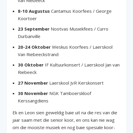
van Riebeeck
8-10 Augustus
Cantamus Koorfees / George
Koortoer
23 September
Nootvas Musiekfees / Curro
Durbanville
20-24 Oktober
Weskus Koorfees / Laerskool
Van Riebeeckstrand
30 Oktober
IF Kultuurkonsert / Laerskool Jan van
Riebeeck
27 November
Laerskool JvR Kerskonsert
30 November
NGK Tamboerskloof
Kerssangdiens
Ek en Leon sien geweldig baie uit na die res van die
jaar saam met die senior koor, en ons kan nie wag
om die mooiste musiek en nog baie spesiale koor-