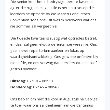
Die senior koor het ‘n bedrywige eerste kwartaal
agter die rug, en ek glo julle is net so trots op die
leerders se optrede by die Mzanzi Conductor’s
Convention soos ons! Dit was ‘n belewenis wat ons
nie sommer sal vergeet nie.
Die tweede kwartaal is rustig wat optredes betref,
en daar sal geen ekstra oefenkampe wees nie. Ons
gaan nuwe repertorium aanleer en fokus op
vaardigheidsontwikkeling. Ons gewone oefentye bly
dieselfde, en ons verwag dat leerders dit asseblief
getrou bywoon:
Dinsdag:
07h30 – 08h30
Donderdag:
07h45 – 08h45
Ons beplan om met die koor in Augustus na George
te toer waar ons sal deelneem aan die Cantamus