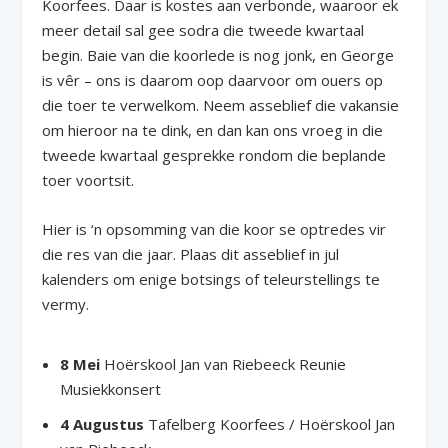
Koorfees. Daar is kostes aan verbonde, waaroor ek
meer detail sal gee sodra die tweede kwartaal
begin. Baie van die koorlede is nog jonk, en George
is vêr – ons is daarom oop daarvoor om ouers op
die toer te verwelkom. Neem asseblief die vakansie
om hieroor na te dink, en dan kan ons vroeg in die
tweede kwartaal gesprekke rondom die beplande
toer voortsit.
Hier is ‘n opsomming van die koor se optredes vir
die res van die jaar. Plaas dit asseblief in jul
kalenders om enige botsings of teleurstellings te
vermy.
8 Mei
Hoërskool Jan van Riebeeck Reunie
Musiekkonsert
4 Augustus
Tafelberg Koorfees / Hoërskool Jan