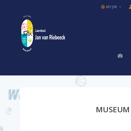
MY·JVR
MUSEUM 