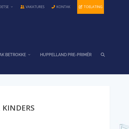
OETSE
VAKATURES
KONTAK
TOELATING
AK BETROKKE
HUPPELLAND PRE-PRIMÊR
 KINDERS