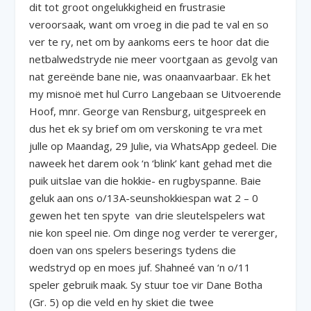
dit tot groot ongelukkigheid en frustrasie
veroorsaak, want om vroeg in die pad te val en so
ver te ry, net om by aankoms eers te hoor dat die
netbalwedstryde nie meer voortgaan as gevolg van
nat gereënde bane nie, was onaanvaarbaar. Ek het
my misnoë met hul Curro Langebaan se Uitvoerende
Hoof, mnr. George van Rensburg, uitgespreek en
dus het ek sy brief om om verskoning te vra met
julle op Maandag, 29 Julie, via WhatsApp gedeel. Die
naweek het darem ook ‘n ‘blink’ kant gehad met die
puik uitslae van die hokkie- en rugbyspanne. Baie
geluk aan ons o/13A-seunshokkiespan wat 2 – 0
gewen het ten spyte van drie sleutelspelers wat
nie kon speel nie. Om dinge nog verder te vererger,
doen van ons spelers beserings tydens die
wedstryd op en moes juf. Shahneé van ‘n o/11
speler gebruik maak. Sy stuur toe vir Dane Botha
(Gr. 5) op die veld en hy skiet die twee