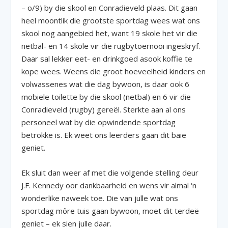
– o/9) by die skool en Conradieveld plaas. Dit gaan
heel moontlik die grootste sportdag wees wat ons
skool nog aangebied het, want 19 skole het vir die
netbal- en 14 skole vir die rugbytoernooi ingeskryf.
Daar sal lekker eet- en drinkgoed asook koffie te
kope wees. Weens die groot hoeveelheid kinders en
volwassenes wat die dag bywoon, is daar ook 6
mobiele toilette by die skool (netbal) en 6 vir die
Conradieveld (rugby) gereël. Sterkte aan al ons
personeel wat by die opwindende sportdag
betrokke is. Ek weet ons leerders gaan dit baie
geniet.
Ek sluit dan weer af met die volgende stelling deur
J.F. Kennedy oor dankbaarheid en wens vir almal ‘n
wonderlike naweek toe. Die van julle wat ons
sportdag môre tuis gaan bywoon, moet dit terdeë
geniet – ek sien julle daar.