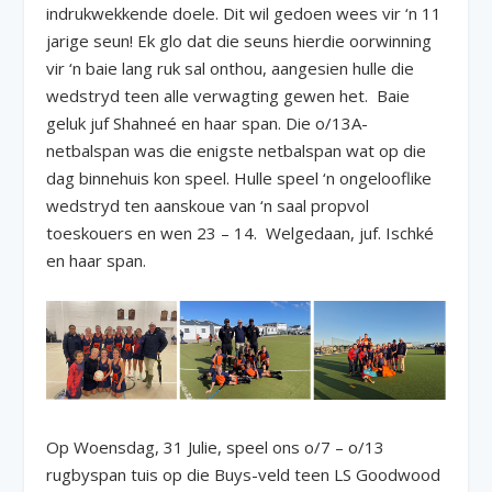
indrukwekkende doele. Dit wil gedoen wees vir ‘n 11
jarige seun! Ek glo dat die seuns hierdie oorwinning
vir ‘n baie lang ruk sal onthou, aangesien hulle die
wedstryd teen alle verwagting gewen het. Baie
geluk juf Shahneé en haar span. Die o/13A-
netbalspan was die enigste netbalspan wat op die
dag binnehuis kon speel. Hulle speel ‘n ongelooflike
wedstryd ten aanskoue van ‘n saal propvol
toeskouers en wen 23 – 14. Welgedaan, juf. Ischké
en haar span.
Op Woensdag, 31 Julie, speel ons o/7 – o/13
rugbyspan tuis op die Buys-veld teen LS Goodwood