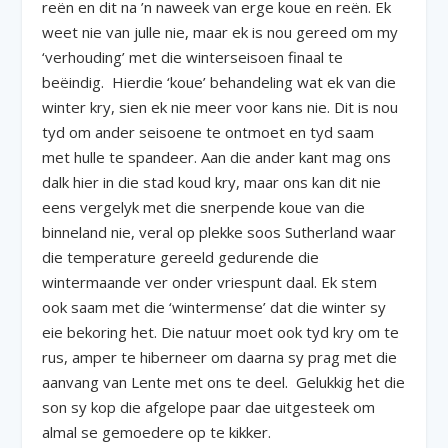
reën en dit na ’n naweek van erge koue en reën. Ek
weet nie van julle nie, maar ek is nou gereed om my
‘verhouding’ met die winterseisoen finaal te
beëindig. Hierdie ‘koue’ behandeling wat ek van die
winter kry, sien ek nie meer voor kans nie. Dit is nou
tyd om ander seisoene te ontmoet en tyd saam
met hulle te spandeer. Aan die ander kant mag ons
dalk hier in die stad koud kry, maar ons kan dit nie
eens vergelyk met die snerpende koue van die
binneland nie, veral op plekke soos Sutherland waar
die temperature gereeld gedurende die
wintermaande ver onder vriespunt daal. Ek stem
ook saam met die ‘wintermense’ dat die winter sy
eie bekoring het. Die natuur moet ook tyd kry om te
rus, amper te hiberneer om daarna sy prag met die
aanvang van Lente met ons te deel. Gelukkig het die
son sy kop die afgelope paar dae uitgesteek om
almal se gemoedere op te kikker.