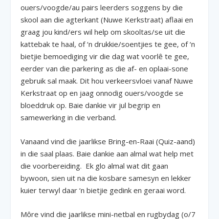
ouers/voogde/au pairs leerders soggens by die
skool aan die agterkant (Nuwe Kerkstraat) aflaai en
graag jou kind/ers wil help om skooltas/se uit die
kattebak te haal, of ‘n drukkie/soentjies te gee, of ‘n
bietjie bemoediging vir die dag wat voorlê te gee,
eerder van die parkering as die af- en oplaai-sone
gebruik sal maak. Dit hou verkeersvloei vanaf Nuwe
Kerkstraat op en jaag onnodig ouers/voogde se
bloeddruk op. Baie dankie vir jul begrip en
samewerking in die verband.
Vanaand vind die jaarlikse Bring-en-Raai (Quiz-aand)
in die saal plaas.
Baie dankie aan almal wat help met
die voorbereiding. Ek glo almal wat dit gaan
bywoon, sien uit na die kosbare samesyn en lekker
kuier terwyl daar ‘n bietjie gedink en geraai word.
Môre vind die jaarlikse mini-netbal en rugbydag (o/7