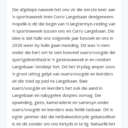
Die afgelope naweek het ons vir die eerste keer aan
‘n sportnaweek teen Curro Langebaan deelgeneem.
Hopelik is dit die begin van ‘n langtermyn-reëling van
‘n sportnaweek tussen ons en Curro Langebaan. Die
idee is dat hulle ons volgende jaar besoek en ons in
2026 weer by hulle gaan meeding. Dit was ‘n riem
onder die hart om te sien hoeveel ouers/voogde die
sportgeleentheid in ‘n gesinsnaweek in en rondom
Langebaan ‘omskep’ het. Dit het Vrydag amper soos
‘n groot uittog gelyk van ouers/voogde en leerders
uit die stad op pad na Langebaan. Baie
ouers/voogde en leerders het ook die aand in
Langebaan en nabygeleë dorpies oornag. Die
opwinding, gees, kameraderie en samesyn onder
ouers/voogde en leerders was feitlik tasbaar. Dit is
egter jammer dat die netbalwedstryde gekanselleer
is en dit sonder om ons betyds in te lig. Natuurlik het