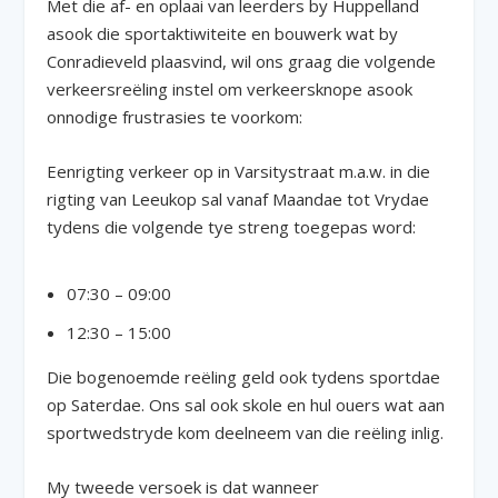
Met die af- en oplaai van leerders by Huppelland
asook die sportaktiwiteite en bouwerk wat by
Conradieveld plaasvind, wil ons graag die volgende
verkeersreëling instel om verkeersknope asook
onnodige frustrasies te voorkom:
Eenrigting verkeer op in Varsitystraat m.a.w. in die
rigting van Leeukop sal vanaf Maandae tot Vrydae
tydens die volgende tye streng toegepas word:
07:30 – 09:00
12:30 – 15:00
Die bogenoemde reëling geld ook tydens sportdae
op Saterdae. Ons sal ook skole en hul ouers wat aan
sportwedstryde kom deelneem van die reëling inlig.
My tweede versoek is dat wanneer