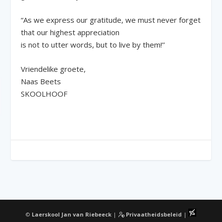
“As we express our gratitude, we must never forget
that our highest appreciation
is not to utter words, but to live by them!’’
Vriendelike groete,
Naas Beets
SKOOLHOOF
©
Laerskool Jan van Riebeeck
|
Privaatheidsbeleid
|