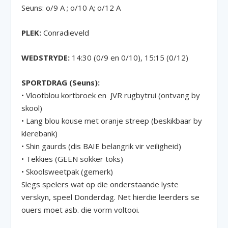
Seuns: o/9 A ; o/10 A; o/12 A
PLEK:
Conradieveld
WEDSTRYDE:
14:30 (0/9 en 0/10), 15:15 (0/12)
SPORTDRAG (Seuns):
• Vlootblou kortbroek en JVR rugbytrui (ontvang by
skool)
• Lang blou kouse met oranje streep (beskikbaar by
klerebank)
• Shin gaurds (dis BAIE belangrik vir veiligheid)
• Tekkies (GEEN sokker toks)
• Skoolsweetpak (gemerk)
Slegs spelers wat op die onderstaande lyste
verskyn, speel Donderdag. Net hierdie leerders se
ouers moet asb. die vorm voltooi.