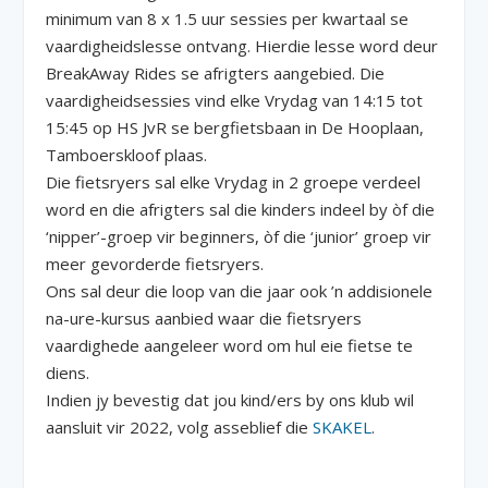
minimum van 8 x 1.5 uur sessies per kwartaal se
vaardigheidslesse ontvang. Hierdie lesse word deur
BreakAway Rides se afrigters aangebied. Die
vaardigheidsessies vind elke Vrydag van 14:15 tot
15:45 op HS JvR se bergfietsbaan in De Hooplaan,
Tamboerskloof plaas.
Die fietsryers sal elke Vrydag in 2 groepe verdeel
word en die afrigters sal die kinders indeel by òf die
‘nipper’-groep vir beginners, òf die ‘junior’ groep vir
meer gevorderde fietsryers.
Ons sal deur die loop van die jaar ook ’n addisionele
na-ure-kursus aanbied waar die fietsryers
vaardighede aangeleer word om hul eie fietse te
diens.
Indien jy bevestig dat jou kind/ers by ons klub wil
aansluit vir 2022, volg asseblief die
SKAKEL
.