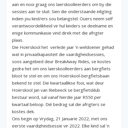
aan en nooi graag ons laerskoolleerders om by die
sessies aan te sluit. Sien die onderstaande inligting
indien jou kind/ers sou belangstel. Ouers neem self
verantwoordelikheid vir hul kinders se deelname en
enige kommunikasie vind direk met die afrigter
plaas.
Die Hoërskool het verlede jaar ’n weldoener gehad
wat in privaatkapasiteit die vaardigheidsessies,
soos aangebied deur BreakAway Rides, se kostes
gedra het om ons laerskoolleerders aan bergfiets
bloot te stel en om ons Hoërskool-bergfietsbaan
bekend te stel. Die kwartaallikse fooi, wat deur
Hoërskool Jan van Riebeeck se bergfietsklub
bestuur word, sal vanaf hierdie jaar R550 per
kwartaal beloop. Dié bedrag sal die afrigters se
kostes dek.
Ons begin op Vrydag, 21 Januarie 2022, met ons
eerste vaardigheidsessie vir 2022. Elke kind sal ’n