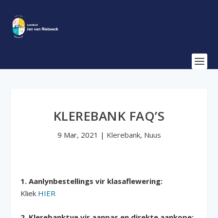
KLEREBANK FAQ’S
9 Mar, 2021
|
Klerebank
,
Nuus
1. Aanlynbestellings vir klasaflewering:
Kliek
HIER
2. Klerebanktye vir aanpas en direkte aankope: