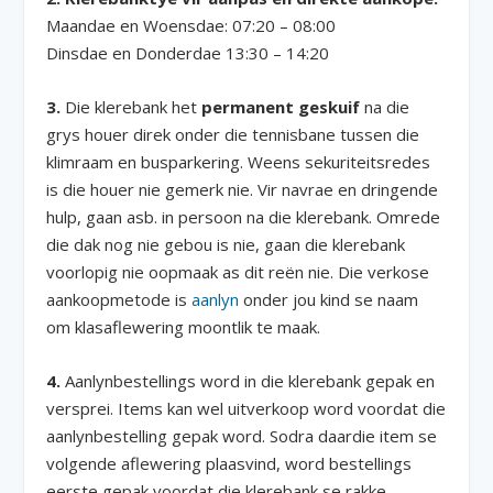
Maandae en Woensdae: 07:20 – 08:00
Dinsdae en Donderdae 13:30 – 14:20
3.
Die klerebank het
permanent geskuif
na die
grys houer direk onder die tennisbane tussen die
klimraam en busparkering. Weens sekuriteitsredes
is die houer nie gemerk nie. Vir navrae en dringende
hulp, gaan asb. in persoon na die klerebank. Omrede
die dak nog nie gebou is nie, gaan die klerebank
voorlopig nie oopmaak as dit reën nie. Die verkose
aankoopmetode is
aanlyn
onder jou kind se naam
om klasaflewering moontlik te maak.
4.
Aanlynbestellings word in die klerebank gepak en
versprei. Items kan wel uitverkoop word voordat die
aanlynbestelling gepak word. Sodra daardie item se
volgende aflewering plaasvind, word bestellings
eerste gepak voordat die klerebank se rakke