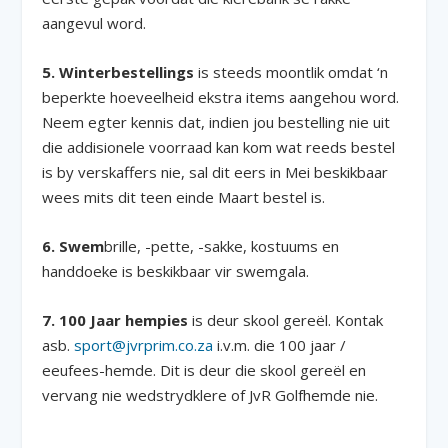
aangevul word.
5.
Winterbestellings
is steeds moontlik omdat ‘n
beperkte hoeveelheid ekstra items aangehou word.
Neem egter kennis dat, indien jou bestelling nie uit
die addisionele voorraad kan kom wat reeds bestel
is by verskaffers nie, sal dit eers in Mei beskikbaar
wees mits dit teen einde Maart bestel is.
6. Swem
brille, -pette, -sakke, kostuums en
handdoeke is beskikbaar vir swemgala.
7. 100 Jaar hempies
is deur skool gereël. Kontak
asb.
sport@jvrprim.co.za
i.v.m. die 100 jaar /
eeufees-hemde. Dit is deur die skool gereël en
vervang nie wedstrydklere of JvR Golfhemde nie.