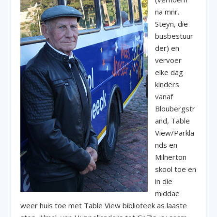
na mnr.
Steyn, die
busbestuur
der) en
vervoer
elke dag
kinders
vanaf
Bloubergstr
and, Table
View/Parkla
nds en
Milnerton
skool toe en
in die
middae
weer huis toe met Table View biblioteek as laaste