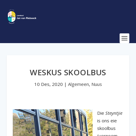
WESKUS SKOOLBUS
10 Des, 2020
|
Algemeen
,
Nuus
Die
Steyntjie
is ons eie
skoolbus
(vernoem