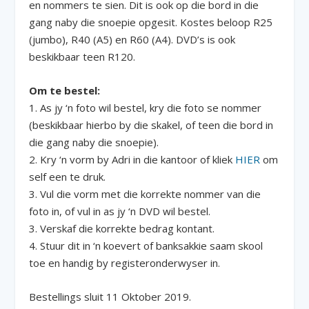
en nommers te sien. Dit is ook op die bord in die
gang naby die snoepie opgesit. Kostes beloop R25
(jumbo), R40 (A5) en R60 (A4). DVD’s is ook
beskikbaar teen R120.
Om te bestel:
1. As jy ‘n foto wil bestel, kry die foto se nommer
(beskikbaar hierbo by die skakel, of teen die bord in
die gang naby die snoepie).
2. Kry ‘n vorm by Adri in die kantoor of kliek
HIER
om
self een te druk.
3. Vul die vorm met die korrekte nommer van die
foto in, of vul in as jy ‘n DVD wil bestel.
3. Verskaf die korrekte bedrag kontant.
4. Stuur dit in ‘n koevert of banksakkie saam skool
toe en handig by registeronderwyser in.
Bestellings sluit 11 Oktober 2019.