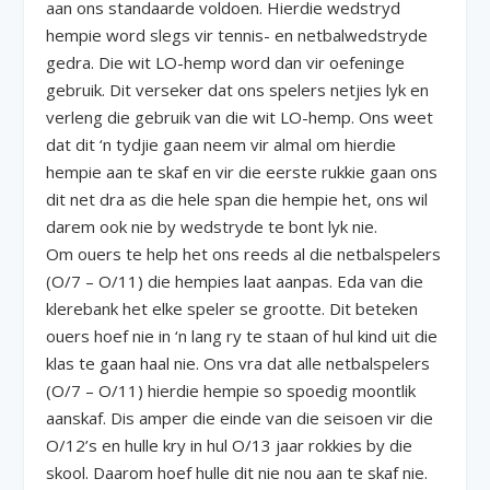
aan ons standaarde voldoen. Hierdie wedstryd
hempie word slegs vir tennis- en netbalwedstryde
gedra. Die wit LO-hemp word dan vir oefeninge
gebruik. Dit verseker dat ons spelers netjies lyk en
verleng die gebruik van die wit LO-hemp. Ons weet
dat dit ‘n tydjie gaan neem vir almal om hierdie
hempie aan te skaf en vir die eerste rukkie gaan ons
dit net dra as die hele span die hempie het, ons wil
darem ook nie by wedstryde te bont lyk nie.
Om ouers te help het ons reeds al die netbalspelers
(O/7 – O/11) die hempies laat aanpas. Eda van die
klerebank het elke speler se grootte. Dit beteken
ouers hoef nie in ‘n lang ry te staan of hul kind uit die
klas te gaan haal nie. Ons vra dat alle netbalspelers
(O/7 – O/11) hierdie hempie so spoedig moontlik
aanskaf. Dis amper die einde van die seisoen vir die
O/12’s en hulle kry in hul O/13 jaar rokkies by die
skool. Daarom hoef hulle dit nie nou aan te skaf nie.