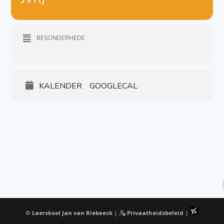
BESONDERHEDE
KALENDER
GOOGLECAL
©
Laerskool Jan van Riebeeck
|
Privaatheidsbeleid
|