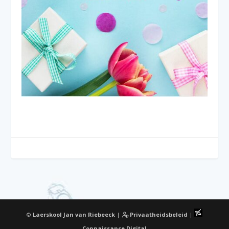
©
Laerskool Jan van Riebeeck
|
Privaatheidsbeleid
|
Connaissance Digital