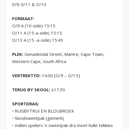
0/9; 0/11 & O/13
FORMAAT:
O/9 A (10-side) 15:15
O/11 A (15-a-side) 15:15
O/13 A (15 -a-side) 15:45
PLEK:
Genadendal Street, Mamre, Cape Town,
Western Cape, South Africa
VERTREKTYD:
14:00 [O/9 – O/13]
TERUG BY SKOOL:
±17:30
SPORTDRAG:
• RUGBYTRUI EN BLOUBROEK
• Skoolsweetpak (gemerk)
• Indien spelers ‘n sweetpak dra moet hulle tekkies