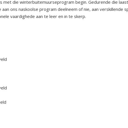
s met die winterbuitemuurseprogram begin. Gedurende die laaste
le aan ons naskoolse program deelneem of nie, aan verskillende 
onele vaardighede aan te leer en in te skerp.
veld
veld
veld