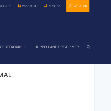
OETSE
VAKATURES
KONTAK
TOELATING
AK BETROKKE
HUPPELLAND PRE-PRIMÊR
LMAL