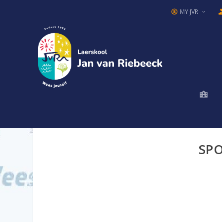
MY·JVR
SPO