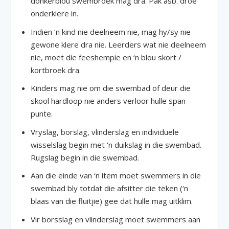
donkerblou swembroek mag dra. Pak asb. droë
onderklere in.
Indien ‘n kind nie deelneem nie, mag hy/sy nie
gewone klere dra nie. Leerders wat nie deelneem
nie, moet die feeshempie en ‘n blou skort /
kortbroek dra.
Kinders mag nie om die swembad of deur die
skool hardloop nie anders verloor hulle span
punte.
Vryslag, borslag, vlinderslag en individuele
wisselslag begin met ‘n duikslag in die swembad.
Rugslag begin in die swembad.
Aan die einde van ‘n item moet swemmers in die
swembad bly totdat die afsitter die teken (‘n
blaas van die fluitjie) gee dat hulle mag uitklim.
Vir borsslag en vlinderslag moet swemmers aan