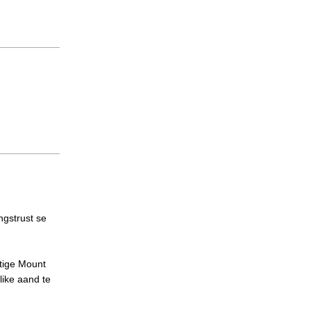
ngstrust se
gtige Mount
like aand te