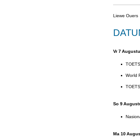
Liewe Ouers
DATU
Vr 7 August
TOETS:
World 
TOETS
So 9 August
Nasion
Ma 10 Augus