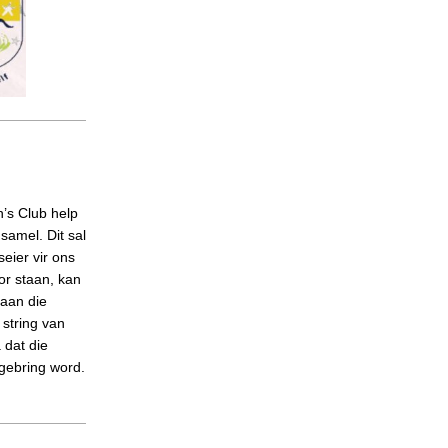
’s Club help
samel. Dit sal
eier vir ons
or staan, kan
 aan die
 string van
 dat die
 gebring word.