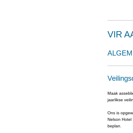
VIR 
ALGEM
Veilings
Maak asseblie
jaarlikse veil
Ons is opgewo
Nelson Hotel 
beplan.