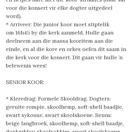
voor die konsert vir elke dogter uitgedeel
word).
* Arriveer: Die junior koor moet stiptelik
om 16h45 by die kerk aanmeld. Hulle gaan
deelneem aan die massa kooritem aan die
einde, en al die kore en orkes oefen dit saam in
die kerk voor die konsert. Dit gaan vir hulle ’n
belewenis wees!
SENIOR KOOR:
* Kleredrag: Formele Skooldrag. Dogters:
geruite rompie, skoolhemp, soft-shell baadjie,
swart sykouse, swart skoolskoene. Seuns:
beige langbroek, skoolhemp, soft-shell baadje,
donkerblou skoolsokkies, swart skoolskoene