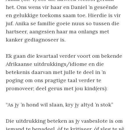
het. Ons wens vir haar en Daniel ’n geseënde
en gelukkige toekoms saam toe. Hierdie is vir
juf. Anika se familie goeie nuus so tussen die
hartseer, aangesien haar ma onlangs met
kanker gediagnoseer is.
Ek gaan die kwartaal verder voort om bekende
Afrikaanse uitdrukkings/idiome en die
betekenis daarvan met julle te deel in ’n
poging om ons pragtige taal verder te
promoveer; deel gerus met jou kind(ers):
“As jy ’n hond wil slaan, kry jy altyd ’n stok”
Die uitdrukking beteken as jy vasbeslote is om
iemand te benadeel, òf te kritiseer, òf sleg te sê