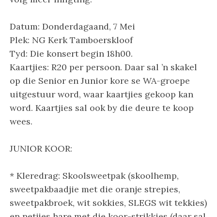
Datum: Donderdagaand, 7 Mei
Plek: NG Kerk Tamboerskloof
Tyd: Die konsert begin 18h00.
Kaartjies: R20 per persoon. Daar sal ’n skakel
op die Senior en Junior kore se WA-groepe
uitgestuur word, waar kaartjies gekoop kan
word. Kaartjies sal ook by die deure te koop
wees.
JUNIOR KOOR:
* Kleredrag: Skoolsweetpak (skoolhemp,
sweetpakbaadjie met die oranje strepies,
sweetpakbroek, wit sokkies, SLEGS wit tekkies)
en netjies hare met die koor-strikkies (daar sal