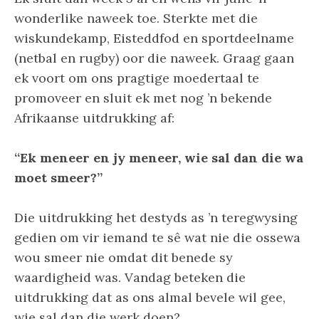
wonderlike naweek toe. Sterkte met die
wiskundekamp, Eisteddfod en sportdeelname
(netbal en rugby) oor die naweek. Graag gaan
ek voort om ons pragtige moedertaal te
promoveer en sluit ek met nog ’n bekende
Afrikaanse uitdrukking af:
“Ek meneer en jy meneer, wie sal dan die wa
moet smeer?”
Die uitdrukking het destyds as ’n teregwysing
gedien om vir iemand te sê wat nie die ossewa
wou smeer nie omdat dit benede sy
waardigheid was. Vandag beteken die
uitdrukking dat as ons almal bevele wil gee,
wie sal dan die werk doen?