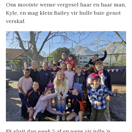
Ons mooiste wense vergesel haar en haar man,
Kyle, en mag klein Bailey vir hulle baie genot
verskaf.
Ek sluit dan week 5 af en wens vir julle ’n