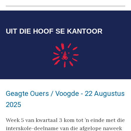
UIT DIE HOOF SE KANTOOR
Geagte Ouers / Voogde - 22 Augustus
2025
Week 5 van kwartaal 3 kom tot ’n einde met die
interskole-deelname van die afgelope naweek