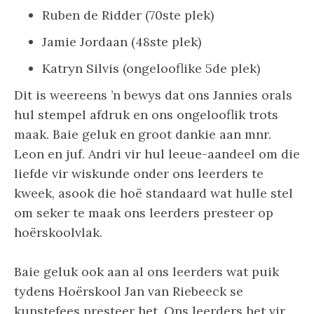
Ruben de Ridder (70ste plek)
Jamie Jordaan (48ste plek)
Katryn Silvis (ongelooflike 5de plek)
Dit is weereens ’n bewys dat ons Jannies orals
hul stempel afdruk en ons ongelooflik trots
maak. Baie geluk en groot dankie aan mnr.
Leon en juf. Andri vir hul leeue-aandeel om die
liefde vir wiskunde onder ons leerders te
kweek, asook die hoë standaard wat hulle stel
om seker te maak ons leerders presteer op
hoërskoolvlak.
Baie geluk ook aan al ons leerders wat puik
tydens Hoërskool Jan van Riebeeck se
kunstefees presteer het. Ons leerders het vir