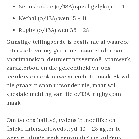
Seunshokkie (o/13A) speel gelykop 1 – 1
Netbal (o/13A) wen 15 – 11
Rugby (o/13A) wen 36 – 28
Gunstige tellingborde is beslis nie al waaroor
interskole vir my gaan nie, maar eerder oor
sportmanskap, deursettingsvermoë, spanwerk,
karakterbou en die geleentheid vir ons
leerders om ook nuwe vriende te maak. Ek wil
nie graag ’n span uitsonder nie, maar wil
spesiale melding van die o/13A-rugbyspan
maak.
Om tydens halftyd, tydens ’n moeilike en
fisieke interskolewedstryd, 10 – 28 agter te
wees en dinge werk eenvoudig nie volgens