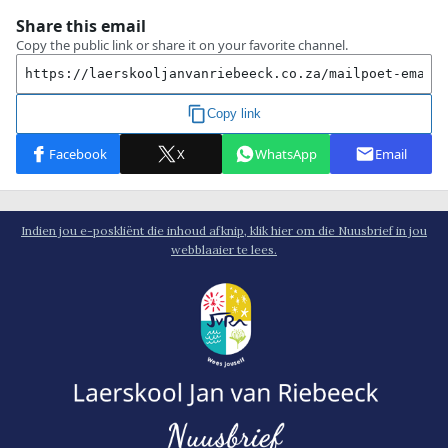
Indien jou e-poskliënt die inhoud afknip, klik hier om die Nuusbrief in jou
webblaaier te lees.