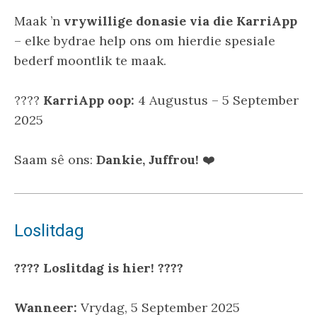
Maak ’n
vrywillige donasie via die KarriApp
– elke bydrae help ons om hierdie spesiale
bederf moontlik te maak.
????️
KarriApp oop:
4 Augustus – 5 September
2025
Saam sê ons:
Dankie, Juffrou!
❤️
Loslitdag
???? Loslitdag is hier! ????
Wanneer:
Vrydag, 5 September 2025