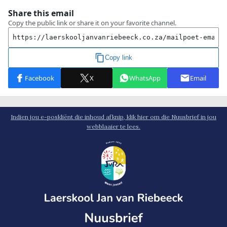
Indien jou e-poskliënt die inhoud afknip, klik hier om die Nuusbrief in jou
webblaaier te lees.