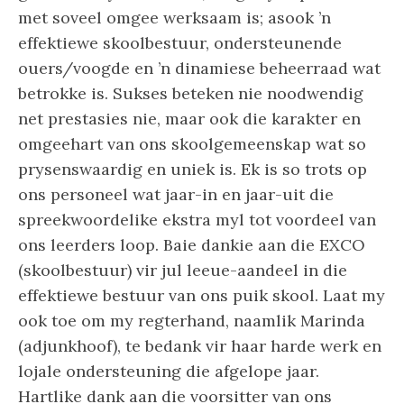
met soveel omgee werksaam is; asook ’n
effektiewe skoolbestuur, ondersteunende
ouers/voogde en ’n dinamiese beheerraad wat
betrokke is. Sukses beteken nie noodwendig
net prestasies nie, maar ook die karakter en
omgeehart van ons skoolgemeenskap wat so
prysenswaardig en uniek is. Ek is so trots op
ons personeel wat jaar-in en jaar-uit die
spreekwoordelike ekstra myl tot voordeel van
ons leerders loop. Baie dankie aan die EXCO
(skoolbestuur) vir jul leeue-aandeel in die
effektiewe bestuur van ons puik skool. Laat my
ook toe om my regterhand, naamlik Marinda
(adjunkhoof), te bedank vir haar harde werk en
lojale ondersteuning die afgelope jaar.
Hartlike dank aan die voorsitter van ons