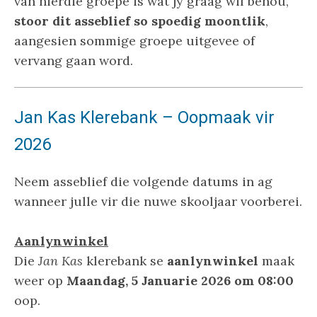
van hierdie groepe is wat jy graag wil behou,
stoor dit asseblief so spoedig moontlik
,
aangesien sommige groepe uitgevee of
vervang gaan word.
Jan Kas Klerebank – Oopmaak vir
2026
Neem asseblief die volgende datums in ag
wanneer julle vir die nuwe skooljaar voorberei.
Aanlynwinkel
Die
Jan Kas
klerebank se
aanlynwinkel
maak
weer op
Maandag, 5 Januarie 2026 om 08:00
oop.