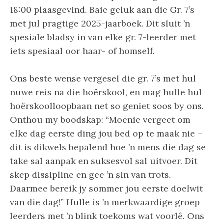
18:00 plaasgevind. Baie geluk aan die Gr. 7’s
met jul pragtige 2025-jaarboek. Dit sluit ’n
spesiale bladsy in van elke gr. 7-leerder met
iets spesiaal oor haar- of homself.
Ons beste wense vergesel die gr. 7’s met hul
nuwe reis na die hoërskool, en mag hulle hul
hoërskoolloopbaan net so geniet soos by ons.
Onthou my boodskap: “Moenie vergeet om
elke dag eerste ding jou bed op te maak nie –
dit is dikwels bepalend hoe ’n mens die dag se
take sal aanpak en suksesvol sal uitvoer. Dit
skep dissipline en gee ’n sin van trots.
Daarmee bereik jy sommer jou eerste doelwit
van die dag!” Hulle is ’n merkwaardige groep
leerders met ’n blink toekoms wat voorlê. Ons