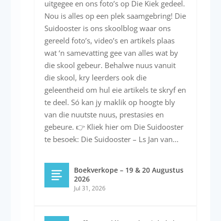
uitgegee en ons foto’s op Die Kiek gedeel.
Nou is alles op een plek saamgebring! Die
Suidooster is ons skoolblog waar ons
gereeld foto’s, video’s en artikels plaas
wat ‘n samevatting gee van alles wat by
die skool gebeur. Behalwe nuus vanuit
die skool, kry leerders ook die
geleentheid om hul eie artikels te skryf en
te deel. Só kan jy maklik op hoogte bly
van die nuutste nuus, prestasies en
gebeure. 👉 Kliek hier om Die Suidooster
te besoek: Die Suidooster – Ls Jan van...
Boekverkope – 19 & 20 Augustus
2026
Jul 31, 2026