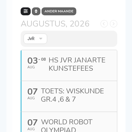
ANDER MAANDE
AUGUSTUS, 2026
JvR
03
HS JVR JANARTE
08
KUNSTEFEES
AUG
07
TOETS: WISKUNDE
GR.4 ,6 & 7
AUG
07
WORLD ROBOT
OLYMPIAD
AUG