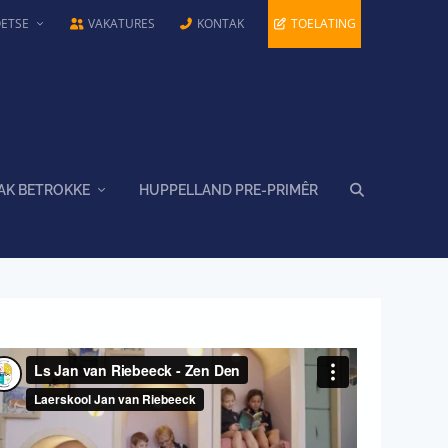
OETSE
VAKATURES
KONTAK
TOELATING
AK BETROKKE
HUPPELLAND PRE-PRIMÊR