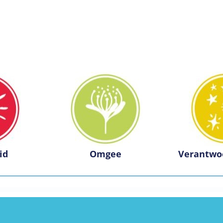
id
Omgee
Verantwo