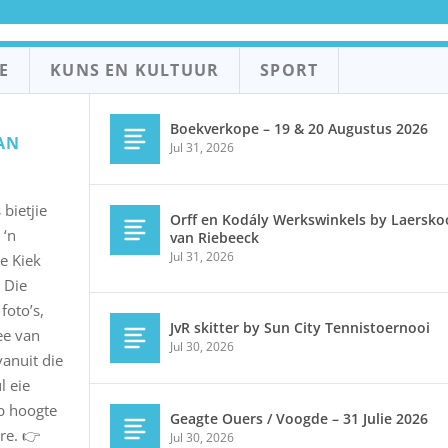
E
KUNS EN KULTUUR
SPORT
Boekverkope – 19 & 20 Augustus 2026
AN
Jul 31, 2026
bietjie
Orff en Kodály Werkswinkels by Laerskoo
 ‘n
van Riebeeck
Jul 31, 2026
e Kiek
 Die
foto’s,
JvR skitter by Sun City Tennistoernooi
ee van
Jul 30, 2026
vanuit die
l eie
op hoogte
Geagte Ouers / Voogde – 31 Julie 2026
re. 👉
Jul 30, 2026