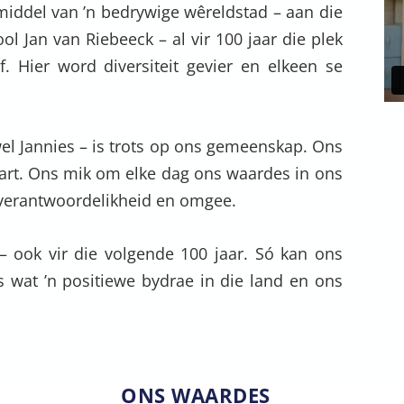
 middel van ’n bedrywige wêreldstad – aan die
ol Jan van Riebeeck – al vir 100 jaar die plek
f. Hier word diversiteit gevier en elkeen se
el Jannies – is trots op ons gemeenskap. Ons
hart. Ons mik om elke dag ons waardes in ons
, verantwoordelikheid en omgee.
– ook vir die volgende 100 jaar. Só kan ons
s wat ’n positiewe bydrae in die land en ons
ONS WAARDES