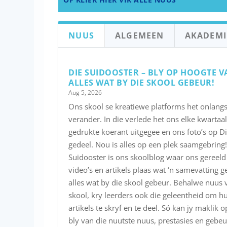
NUUS
ALGEMEEN
AKADEMI
DIE SUIDOOSTER – BLY OP HOOGTE V
ALLES WAT BY DIE SKOOL GEBEUR!
Aug 5, 2026
Ons skool se kreatiewe platforms het onlangs 
verander. In die verlede het ons elke kwartaal
gedrukte koerant uitgegee en ons foto’s op Di
gedeel. Nou is alles op een plek saamgebring!
Suidooster is ons skoolblog waar ons gereeld 
video’s en artikels plaas wat ‘n samevatting g
alles wat by die skool gebeur. Behalwe nuus 
skool, kry leerders ook die geleentheid om hu
artikels te skryf en te deel. Só kan jy maklik 
bly van die nuutste nuus, prestasies en gebeu