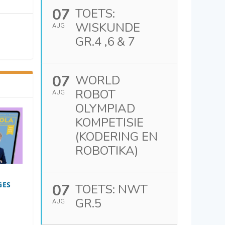
07
TOETS:
WISKUNDE
AUG
GR.4 ,6 & 7
07
WORLD
ROBOT
AUG
OLYMPIAD
KOMPETISIE
(KODERING EN
ROBOTIKA)
GES
07
TOETS: NWT
GR.5
AUG