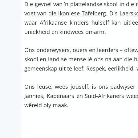
Die gevoel van ’n plattelandse skool in die
voet van die ikoniese Tafelberg. Dis Laersko
waar Afrikaanse kinders hulself kan uitlee
uniekheid en kindwees omarm.
Ons onderwysers, ouers en leerders – oftew
skool en land se mense lê ons na aan die 
gemeenskap uit te leef: Respek, eerlikheid
Ons leuse, wees jouself, is ons padwyser 
Jannies, Kapenaars en Suid-Afrikaners wee
wêreld bly maak.