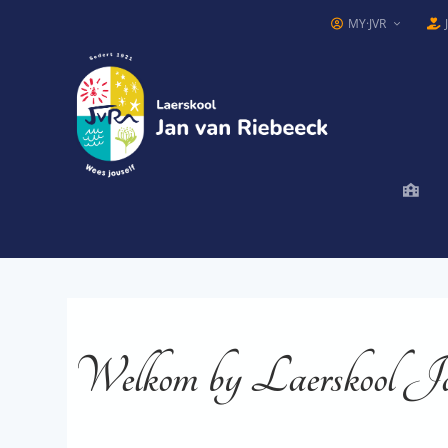
MY·JVR
Welkom by Laerskool J