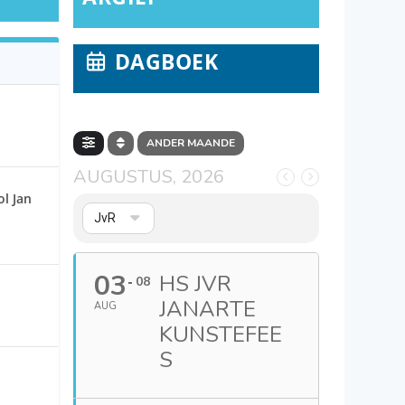
DAGBOEK
ANDER MAANDE
AUGUSTUS, 2026
l Jan
JvR
03
HS JVR
08
JANARTE
AUG
KUNSTEFEE
S