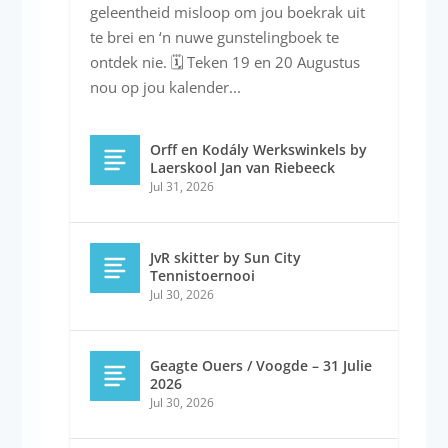
geleentheid misloop om jou boekrak uit
te brei en ‘n nuwe gunstelingboek te
ontdek nie. 🗓️ Teken 19 en 20 Augustus
nou op jou kalender...
Orff en Kodály Werkswinkels by
Laerskool Jan van Riebeeck
Jul 31, 2026
JvR skitter by Sun City
Tennistoernooi
Jul 30, 2026
Geagte Ouers / Voogde – 31 Julie
2026
Jul 30, 2026