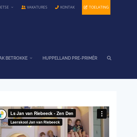
OETSE
VAKATURES
KONTAK
TOELATING
AK BETROKKE
HUPPELLAND PRE-PRIMÊR