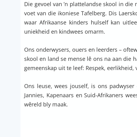
Die gevoel van ’n plattelandse skool in die
voet van die ikoniese Tafelberg. Dis Laersko
waar Afrikaanse kinders hulself kan uitlee
uniekheid en kindwees omarm.
Ons onderwysers, ouers en leerders – oftew
skool en land se mense lê ons na aan die 
gemeenskap uit te leef: Respek, eerlikheid
Ons leuse, wees jouself, is ons padwyser 
Jannies, Kapenaars en Suid-Afrikaners wee
wêreld bly maak.