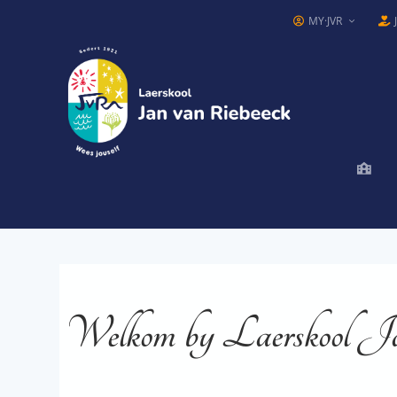
MY·JVR
Welkom by Laerskool J