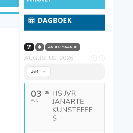
DAGBOEK
ANDER MAANDE
AUGUSTUS, 2026
JvR
03
HS JVR
08
JANARTE
AUG
KUNSTEFEE
S