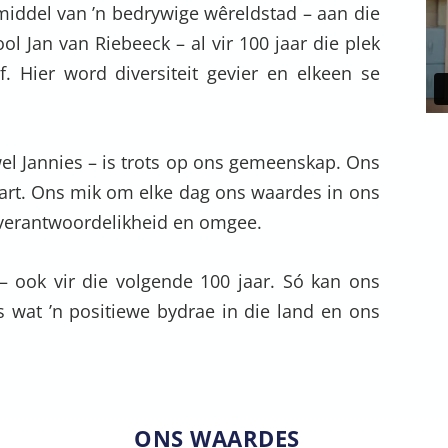
 middel van ’n bedrywige wêreldstad – aan die
ol Jan van Riebeeck – al vir 100 jaar die plek
f. Hier word diversiteit gevier en elkeen se
el Jannies – is trots op ons gemeenskap. Ons
hart. Ons mik om elke dag ons waardes in ons
, verantwoordelikheid en omgee.
– ook vir die volgende 100 jaar. Só kan ons
s wat ’n positiewe bydrae in die land en ons
ONS WAARDES