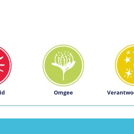
id
Omgee
Verantwo