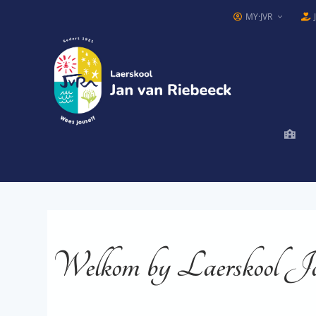
MY·JVR
Welkom by Laerskool J