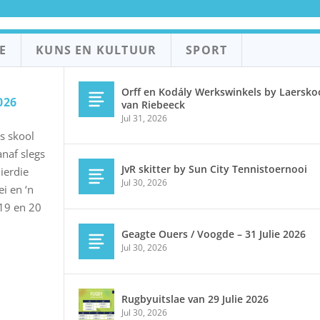
E
KUNS EN KULTUUR
SPORT
Orff en Kodály Werkswinkels by Laerskoo
026
van Riebeeck
Jul 31, 2026
s skool
naf slegs
JvR skitter by Sun City Tennistoernooi
hierdie
Jul 30, 2026
i en ‘n
 19 en 20
Geagte Ouers / Voogde – 31 Julie 2026
Jul 30, 2026
Rugbyuitslae van 29 Julie 2026
Jul 30, 2026