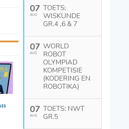
07
TOETS:
WISKUNDE
AUG
GR.4 ,6 & 7
07
WORLD
ROBOT
AUG
OLYMPIAD
KOMPETISIE
(KODERING EN
ROBOTIKA)
GES
07
TOETS: NWT
GR.5
AUG