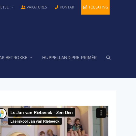
OETSE
VAKATURES
KONTAK
TOELATING
AK BETROKKE
HUPPELLAND PRE-PRIMÊR