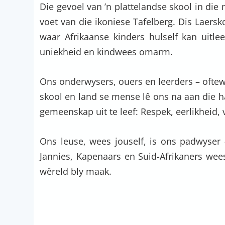
Die gevoel van ’n plattelandse skool in die
voet van die ikoniese Tafelberg. Dis Laersko
waar Afrikaanse kinders hulself kan uitlee
uniekheid en kindwees omarm.
Ons onderwysers, ouers en leerders – oftew
skool en land se mense lê ons na aan die 
gemeenskap uit te leef: Respek, eerlikheid
Ons leuse, wees jouself, is ons padwyser 
Jannies, Kapenaars en Suid-Afrikaners wee
wêreld bly maak.