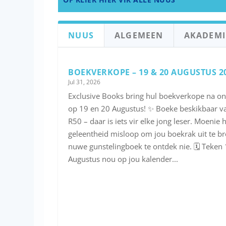
NUUS
ALGEMEEN
AKADEMI
BOEKVERKOPE – 19 & 20 AUGUSTUS 2
Jul 31, 2026
Exclusive Books bring hul boekverkope na on
op 19 en 20 Augustus! ✨ Boeke beskikbaar va
R50 – daar is iets vir elke jong leser. Moenie 
geleentheid misloop om jou boekrak uit te bre
nuwe gunstelingboek te ontdek nie. 🗓️ Teken
Augustus nou op jou kalender...