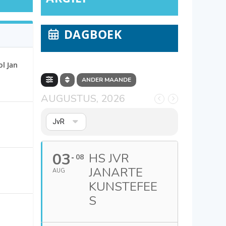
DAGBOEK
l Jan
ANDER MAANDE
AUGUSTUS, 2026
JvR
03
HS JVR
08
JANARTE
AUG
KUNSTEFEE
S