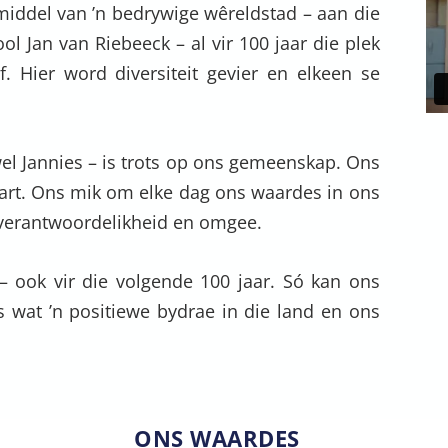
 middel van ’n bedrywige wêreldstad – aan die
ol Jan van Riebeeck – al vir 100 jaar die plek
f. Hier word diversiteit gevier en elkeen se
el Jannies – is trots op ons gemeenskap. Ons
hart. Ons mik om elke dag ons waardes in ons
, verantwoordelikheid en omgee.
– ook vir die volgende 100 jaar. Só kan ons
s wat ’n positiewe bydrae in die land en ons
ONS WAARDES