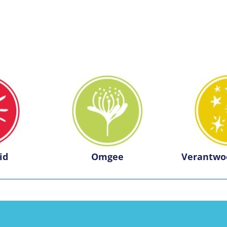
id
Omgee
Verantwo