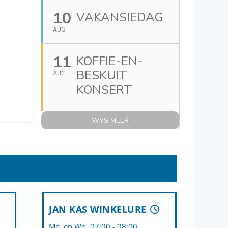
10
VAKANSIEDAG
AUG
11
KOFFIE-EN-
BESKUIT
AUG
KONSERT
WYS MEER
JAN KAS WINKELURE
Ma. en Wo. 07:00 - 08:00