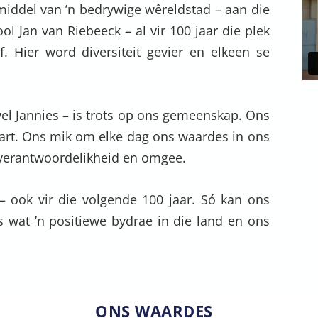
 middel van ’n bedrywige wêreldstad – aan die
ol Jan van Riebeeck – al vir 100 jaar die plek
f. Hier word diversiteit gevier en elkeen se
el Jannies – is trots op ons gemeenskap. Ons
hart. Ons mik om elke dag ons waardes in ons
, verantwoordelikheid en omgee.
– ook vir die volgende 100 jaar. Só kan ons
s wat ’n positiewe bydrae in die land en ons
ONS WAARDES