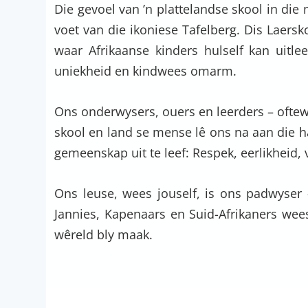
Die gevoel van ’n plattelandse skool in die
voet van die ikoniese Tafelberg. Dis Laersko
waar Afrikaanse kinders hulself kan uitlee
uniekheid en kindwees omarm.
Ons onderwysers, ouers en leerders – oftew
skool en land se mense lê ons na aan die 
gemeenskap uit te leef: Respek, eerlikheid
Ons leuse, wees jouself, is ons padwyser 
Jannies, Kapenaars en Suid-Afrikaners wee
wêreld bly maak.