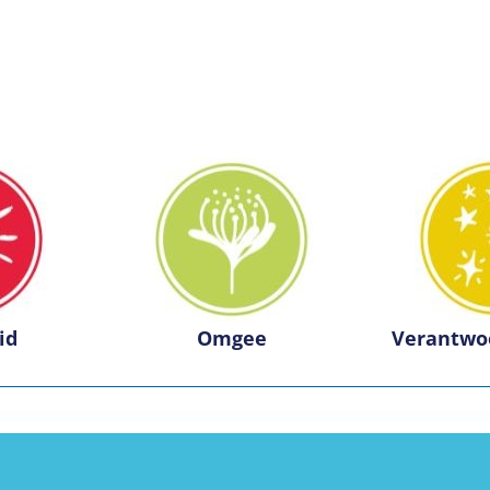
id
Omgee
Verantwo