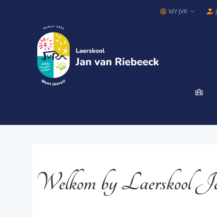
MY·JVR
Welkom by Laerskool J