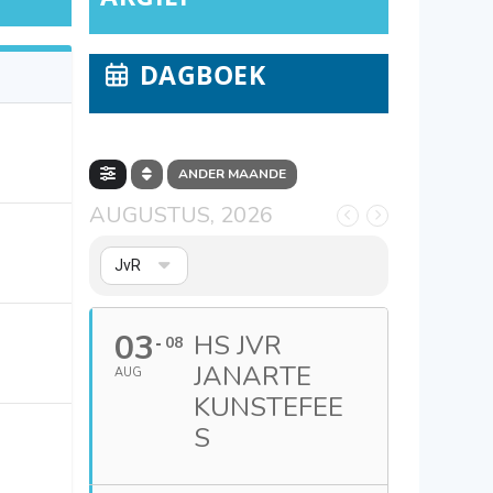
DAGBOEK
ANDER MAANDE
AUGUSTUS, 2026
JvR
03
HS JVR
08
JANARTE
AUG
KUNSTEFEE
S