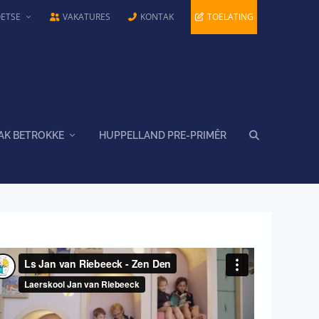
OETSE
VAKATURES
KONTAK
TOELATING
AK BETROKKE
HUPPELLAND PRE-PRIMÊR