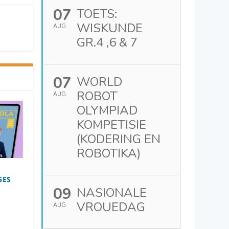
07
TOETS:
WISKUNDE
AUG
GR.4 ,6 & 7
07
WORLD
ROBOT
AUG
OLYMPIAD
KOMPETISIE
(KODERING EN
ROBOTIKA)
GES
09
NASIONALE
VROUEDAG
AUG