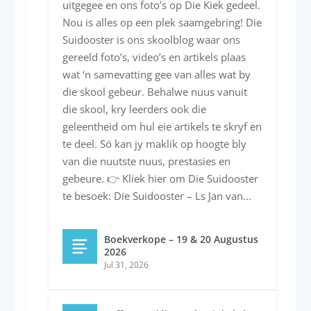
uitgegee en ons foto’s op Die Kiek gedeel.
Nou is alles op een plek saamgebring! Die
Suidooster is ons skoolblog waar ons
gereeld foto’s, video’s en artikels plaas
wat ‘n samevatting gee van alles wat by
die skool gebeur. Behalwe nuus vanuit
die skool, kry leerders ook die
geleentheid om hul eie artikels te skryf en
te deel. Só kan jy maklik op hoogte bly
van die nuutste nuus, prestasies en
gebeure. 👉 Kliek hier om Die Suidooster
te besoek: Die Suidooster – Ls Jan van...
Boekverkope – 19 & 20 Augustus
2026
Jul 31, 2026