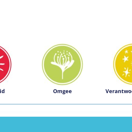
id
Omgee
Verantwo