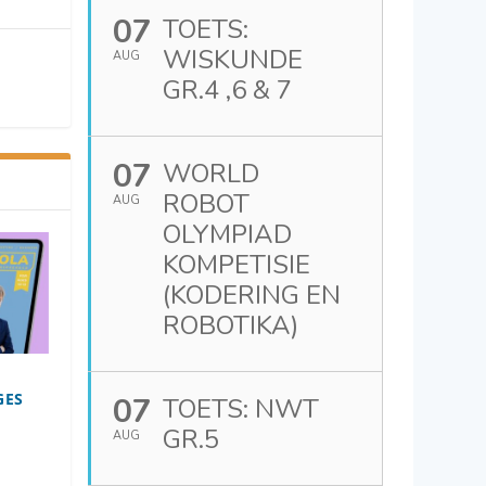
07
TOETS:
WISKUNDE
AUG
GR.4 ,6 & 7
07
WORLD
ROBOT
AUG
OLYMPIAD
KOMPETISIE
(KODERING EN
ROBOTIKA)
GES
07
TOETS: NWT
GR.5
AUG