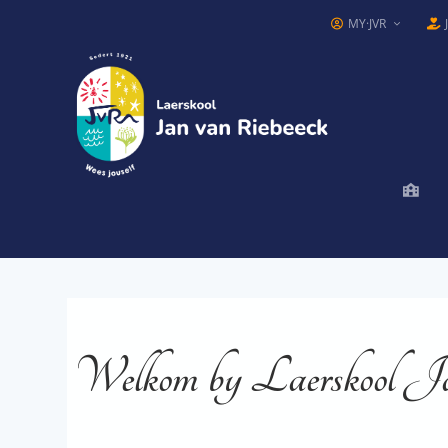
MY·JVR
Welkom by Laerskool J