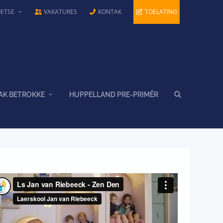
OETSE
VAKATURES
KONTAK
TOELATING
AK BETROKKE
HUPPELLAND PRE-PRIMÊR