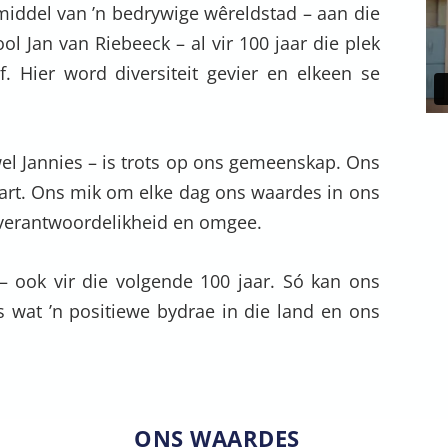
 middel van ’n bedrywige wêreldstad – aan die
ol Jan van Riebeeck – al vir 100 jaar die plek
f. Hier word diversiteit gevier en elkeen se
el Jannies – is trots op ons gemeenskap. Ons
hart. Ons mik om elke dag ons waardes in ons
, verantwoordelikheid en omgee.
– ook vir die volgende 100 jaar. Só kan ons
s wat ’n positiewe bydrae in die land en ons
ONS WAARDES