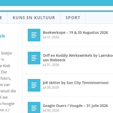
E
KUNS EN KULTUUR
SPORT
Boekverkope – 19 & 20 Augustus 2026
AN
Jul 31, 2026
bietjie
Orff en Kodály Werkswinkels by Laerskoo
 ‘n
van Riebeeck
Jul 31, 2026
e Kiek
 Die
foto’s,
JvR skitter by Sun City Tennistoernooi
ee van
Jul 30, 2026
vanuit die
l eie
op hoogte
Geagte Ouers / Voogde – 31 Julie 2026
re. 👉
Jul 30, 2026