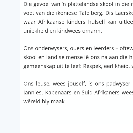
Die gevoel van ’n plattelandse skool in die
voet van die ikoniese Tafelberg. Dis Laersko
waar Afrikaanse kinders hulself kan uitlee
uniekheid en kindwees omarm.
Ons onderwysers, ouers en leerders – oftew
skool en land se mense lê ons na aan die 
gemeenskap uit te leef: Respek, eerlikheid
Ons leuse, wees jouself, is ons padwyser 
Jannies, Kapenaars en Suid-Afrikaners wee
wêreld bly maak.