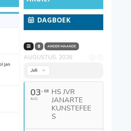
DAGBOEK
ANDER MAANDE
AUGUSTUS, 2026
l Jan
JvR
03
HS JVR
08
JANARTE
AUG
KUNSTEFEE
S