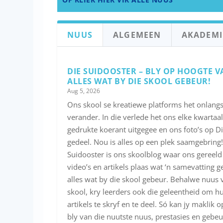
NUUS
ALGEMEEN
AKADEMI
DIE SUIDOOSTER – BLY OP HOOGTE V
ALLES WAT BY DIE SKOOL GEBEUR!
Aug 5, 2026
Ons skool se kreatiewe platforms het onlangs 
verander. In die verlede het ons elke kwartaal
gedrukte koerant uitgegee en ons foto’s op Di
gedeel. Nou is alles op een plek saamgebring!
Suidooster is ons skoolblog waar ons gereeld 
video’s en artikels plaas wat ‘n samevatting g
alles wat by die skool gebeur. Behalwe nuus 
skool, kry leerders ook die geleentheid om hu
artikels te skryf en te deel. Só kan jy maklik 
bly van die nuutste nuus, prestasies en gebeu