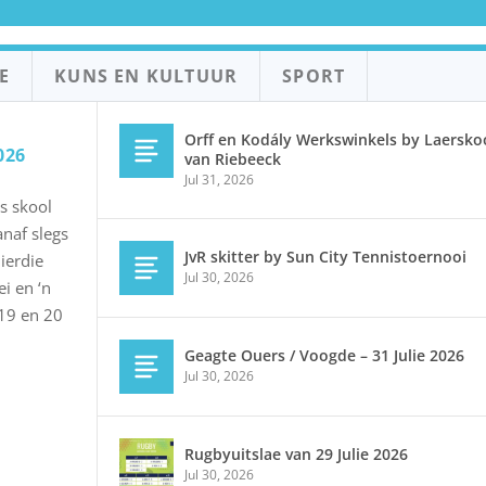
E
KUNS EN KULTUUR
SPORT
Orff en Kodály Werkswinkels by Laerskoo
026
van Riebeeck
Jul 31, 2026
s skool
naf slegs
JvR skitter by Sun City Tennistoernooi
hierdie
Jul 30, 2026
i en ‘n
 19 en 20
Geagte Ouers / Voogde – 31 Julie 2026
Jul 30, 2026
Rugbyuitslae van 29 Julie 2026
Jul 30, 2026