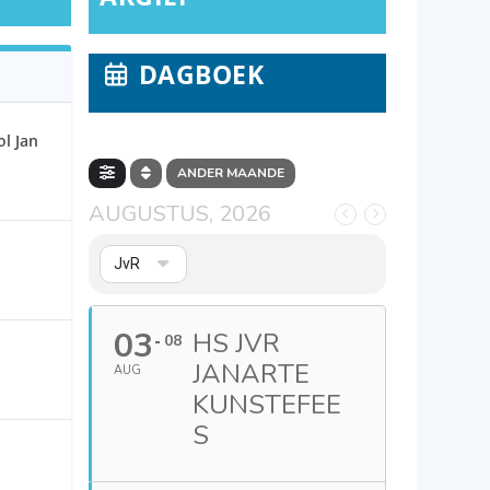
DAGBOEK
l Jan
ANDER MAANDE
AUGUSTUS, 2026
JvR
03
HS JVR
08
JANARTE
AUG
KUNSTEFEE
S