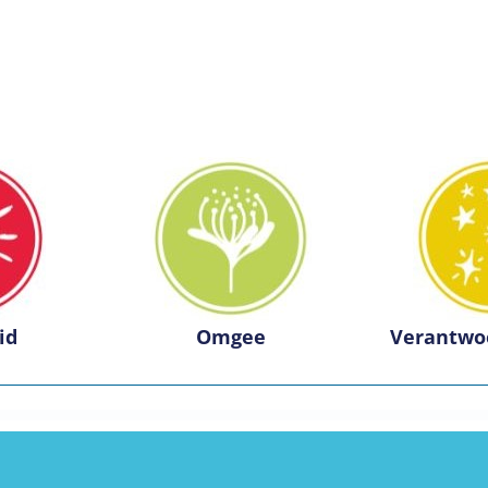
id
Omgee
Verantwo