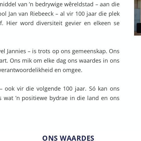
 middel van ’n bedrywige wêreldstad – aan die
ol Jan van Riebeeck – al vir 100 jaar die plek
f. Hier word diversiteit gevier en elkeen se
el Jannies – is trots op ons gemeenskap. Ons
hart. Ons mik om elke dag ons waardes in ons
, verantwoordelikheid en omgee.
– ook vir die volgende 100 jaar. Só kan ons
s wat ’n positiewe bydrae in die land en ons
ONS WAARDES