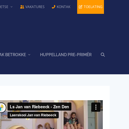
OETSE
VAKATURES
KONTAK
TOELATING
AK BETROKKE
HUPPELLAND PRE-PRIMÊR