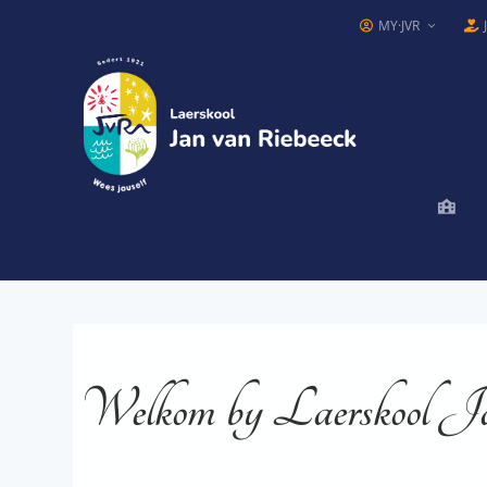
MY·JVR
Welkom by Laerskool J