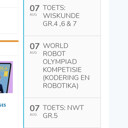
07
TOETS:
WISKUNDE
AUG
GR.4 ,6 & 7
07
WORLD
ROBOT
AUG
OLYMPIAD
KOMPETISIE
(KODERING EN
ROBOTIKA)
GES
07
TOETS: NWT
GR.5
AUG