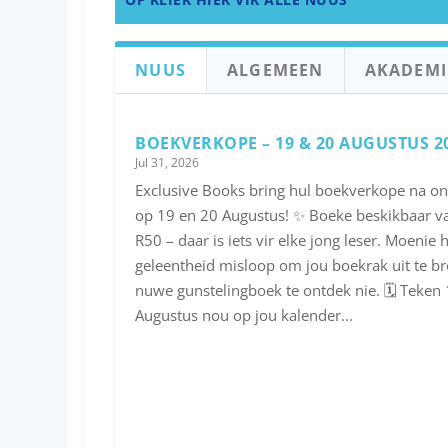
NUUS
ALGEMEEN
AKADEMI
BOEKVERKOPE – 19 & 20 AUGUSTUS 2
Jul 31, 2026
Exclusive Books bring hul boekverkope na on
op 19 en 20 Augustus! ✨ Boeke beskikbaar va
R50 – daar is iets vir elke jong leser. Moenie 
geleentheid misloop om jou boekrak uit te bre
nuwe gunstelingboek te ontdek nie. 🗓️ Teken
Augustus nou op jou kalender...