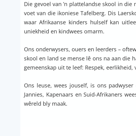
Die gevoel van ’n plattelandse skool in die
voet van die ikoniese Tafelberg. Dis Laersko
waar Afrikaanse kinders hulself kan uitlee
uniekheid en kindwees omarm.
Ons onderwysers, ouers en leerders – oftew
skool en land se mense lê ons na aan die 
gemeenskap uit te leef: Respek, eerlikheid
Ons leuse, wees jouself, is ons padwyser 
Jannies, Kapenaars en Suid-Afrikaners wee
wêreld bly maak.