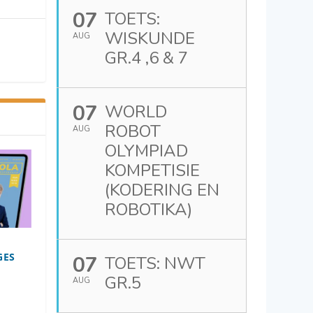
07
TOETS:
WISKUNDE
AUG
GR.4 ,6 & 7
07
WORLD
ROBOT
AUG
OLYMPIAD
KOMPETISIE
(KODERING EN
ROBOTIKA)
GES
07
TOETS: NWT
GR.5
AUG