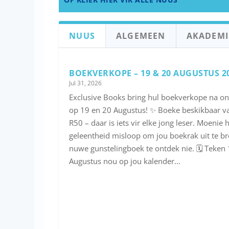
NUUS
ALGEMEEN
AKADEMI
BOEKVERKOPE – 19 & 20 AUGUSTUS 2
Jul 31, 2026
Exclusive Books bring hul boekverkope na on
op 19 en 20 Augustus! ✨ Boeke beskikbaar va
R50 – daar is iets vir elke jong leser. Moenie 
geleentheid misloop om jou boekrak uit te bre
nuwe gunstelingboek te ontdek nie. 🗓️ Teken
Augustus nou op jou kalender...