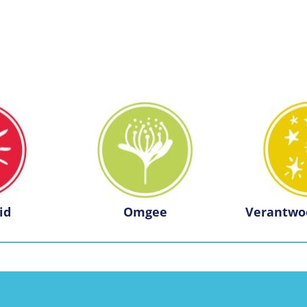
id
Omgee
Verantwo