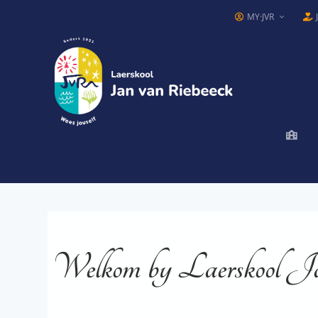
MY·JVR
Welkom by Laerskool J