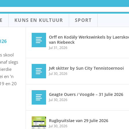
E
KUNS EN KULTUUR
SPORT
Orff en Kodály Werkswinkels by Laerskoo
026
van Riebeeck
Jul 31, 2026
s skool
naf slegs
JvR skitter by Sun City Tennistoernooi
hierdie
Jul 30, 2026
i en ‘n
 19 en 20
Geagte Ouers / Voogde – 31 Julie 2026
Jul 30, 2026
Rugbyuitslae van 29 Julie 2026
Jul 30, 2026