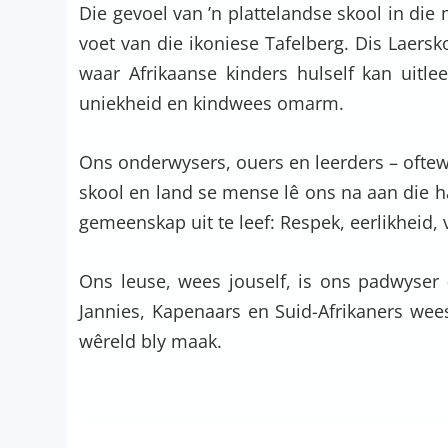
Die gevoel van ’n plattelandse skool in die
voet van die ikoniese Tafelberg. Dis Laersko
waar Afrikaanse kinders hulself kan uitlee
uniekheid en kindwees omarm.
Ons onderwysers, ouers en leerders – oftew
skool en land se mense lê ons na aan die 
gemeenskap uit te leef: Respek, eerlikheid
Ons leuse, wees jouself, is ons padwyser 
Jannies, Kapenaars en Suid-Afrikaners wee
wêreld bly maak.