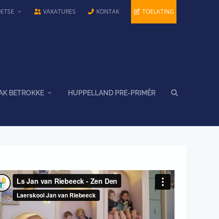
OETSE
VAKATURES
KONTAK
TOELATING
AK BETROKKE
HUPPELLAND PRE-PRIMÊR