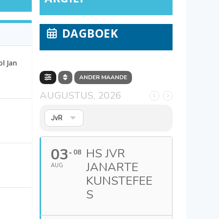
DAGBOEK
l Jan
ANDER MAANDE
AUGUSTUS, 2026
JvR
03
HS JVR
08
JANARTE
AUG
KUNSTEFEE
S