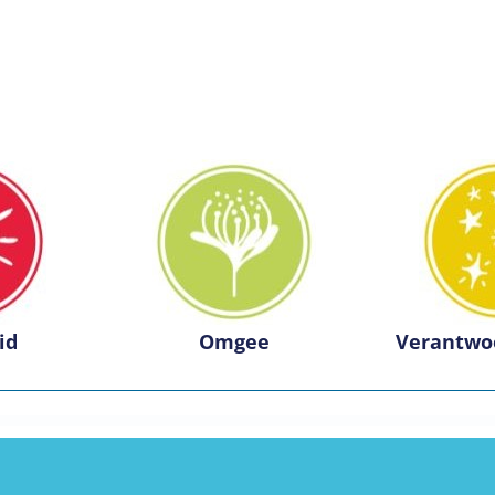
id
Omgee
Verantwo