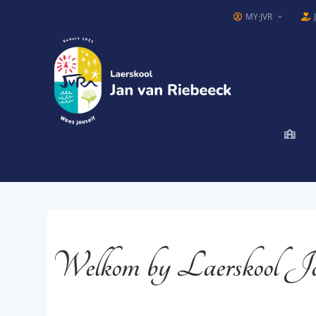
MY·JVR
Welkom by Laerskool J