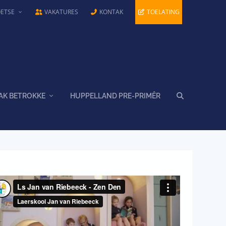
OETSE
VAKATURES
KONTAK
TOELATING
AK BETROKKE
HUPPELLAND PRE-PRIMÊR