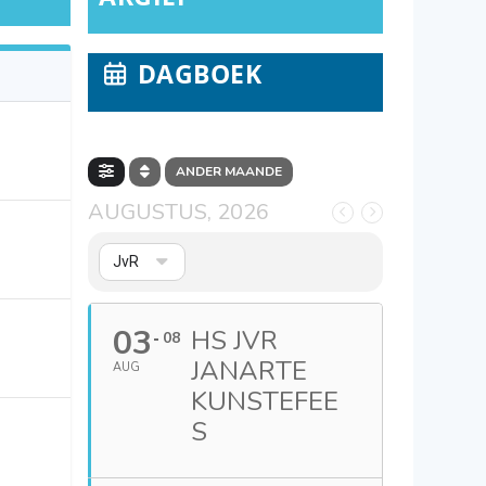
DAGBOEK
ANDER MAANDE
AUGUSTUS, 2026
JvR
03
HS JVR
08
JANARTE
AUG
KUNSTEFEE
S