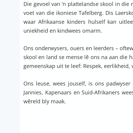
Die gevoel van ’n plattelandse skool in die
voet van die ikoniese Tafelberg. Dis Laersko
waar Afrikaanse kinders hulself kan uitlee
uniekheid en kindwees omarm.
Ons onderwysers, ouers en leerders – oftew
skool en land se mense lê ons na aan die 
gemeenskap uit te leef: Respek, eerlikheid
Ons leuse, wees jouself, is ons padwyser 
Jannies, Kapenaars en Suid-Afrikaners wee
wêreld bly maak.