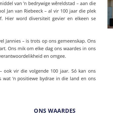
 middel van ’n bedrywige wêreldstad – aan die
ol Jan van Riebeeck – al vir 100 jaar die plek
f. Hier word diversiteit gevier en elkeen se
el Jannies – is trots op ons gemeenskap. Ons
hart. Ons mik om elke dag ons waardes in ons
, verantwoordelikheid en omgee.
– ook vir die volgende 100 jaar. Só kan ons
s wat ’n positiewe bydrae in die land en ons
ONS WAARDES